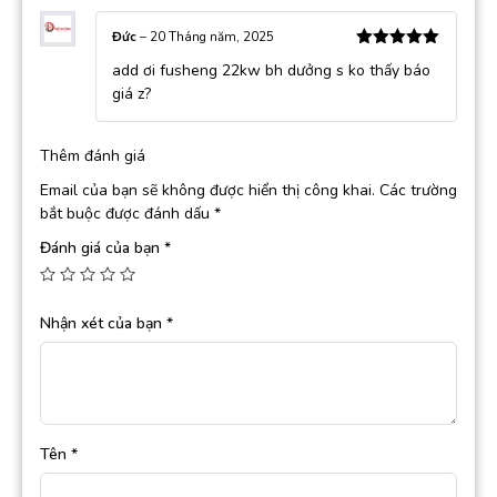
Đức
–
20 Tháng năm, 2025
Được xếp
add ơi fusheng 22kw bh dưởng s ko thấy báo
hạng
5
5
sao
giá z?
Thêm đánh giá
Email của bạn sẽ không được hiển thị công khai.
Các trường
bắt buộc được đánh dấu
*
Đánh giá của bạn
*
Nhận xét của bạn
*
Tên
*