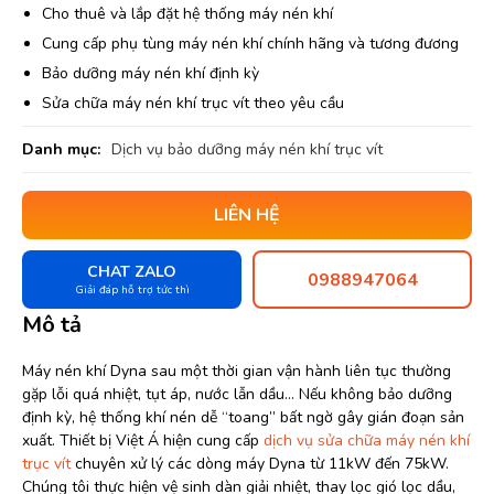
Cho thuê và lắp đặt hệ thống máy nén khí
Cung cấp phụ tùng máy nén khí chính hãng và tương đương
Bảo dưỡng máy nén khí định kỳ
Sửa chữa máy nén khí trục vít theo yêu cầu
Danh mục:
Dịch vụ bảo dưỡng máy nén khí trục vít
LIÊN HỆ
CHAT ZALO
0988947064
Giải đáp hỗ trợ tức thì
Mô tả
Máy nén khí Dyna sau một thời gian vận hành liên tục thường
gặp lỗi quá nhiệt, tụt áp, nước lẫn dầu… Nếu không bảo dưỡng
định kỳ, hệ thống khí nén dễ “toang” bất ngờ gây gián đoạn sản
xuất. Thiết bị Việt Á hiện cung cấp
dịch vụ sửa chữa máy nén khí
trục vít
chuyên xử lý các dòng máy Dyna từ 11kW đến 75kW.
Chúng tôi thực hiện vệ sinh dàn giải nhiệt, thay lọc gió lọc dầu,