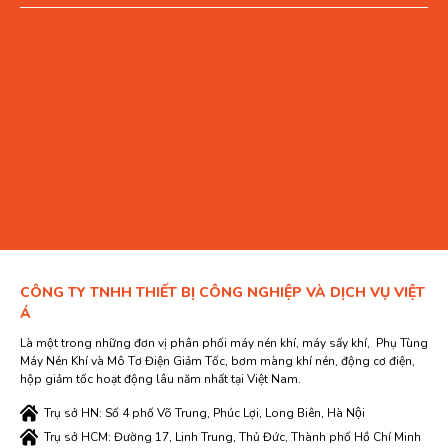
CÔNG TY TNHH THIẾT BỊ CÔNG NGHIỆP VÀ DỊCH VỤ VIỆT
Á
Là một trong những đơn vị phân phối máy nén khí, máy sấy khí, Phụ Tùng
Máy Nén Khí và Mô Tơ Điện Giảm Tốc, bơm màng khí nén, động cơ điện,
hộp giảm tốc hoạt động lâu năm nhất tại Việt Nam.
Trụ sở HN: Số 4 phố Võ Trung, Phúc Lợi, Long Biên, Hà Nội
Trụ sở HCM: Đường 17, Linh Trung, Thủ Đức, Thành phố Hồ Chí Minh