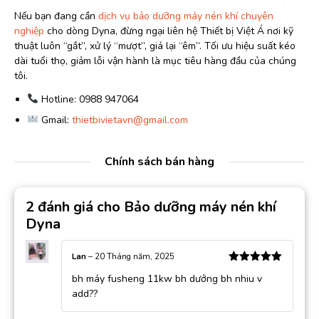
Nếu bạn đang cần
dịch vụ bảo dưỡng máy nén khí chuyên
nghiệp
cho dòng Dyna, đừng ngại liên hệ Thiết bị Việt Á nơi kỹ
thuật luôn “gắt”, xử lý “mượt”, giá lại “êm”. Tối ưu hiệu suất kéo
dài tuổi thọ, giảm lỗi vận hành là mục tiêu hàng đầu của chúng
tôi.
Hotline: 0988 947064
Gmail:
thietbivietavn@gmail.com
Chính sách bán hàng
2 đánh giá cho
Bảo dưỡng máy nén khí
Dyna
Lan
–
20 Tháng năm, 2025
Được xếp
bh máy fusheng 11kw bh dưởng bh nhiu v
hạng
5
5
sao
add??