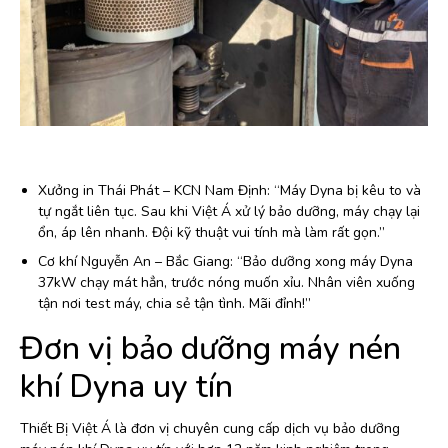
Xưởng in Thái Phát – KCN Nam Định: “Máy Dyna bị kêu to và
tự ngắt liên tục. Sau khi Việt Á xử lý bảo dưỡng, máy chạy lại
ổn, áp lên nhanh. Đội kỹ thuật vui tính mà làm rất gọn.”
Cơ khí Nguyễn An – Bắc Giang: “Bảo dưỡng xong máy Dyna
37kW chạy mát hẳn, trước nóng muốn xỉu. Nhân viên xuống
tận nơi test máy, chia sẻ tận tình. Mãi đỉnh!”
Đơn vị bảo dưỡng máy nén
khí Dyna uy tín
Thiết Bị Việt Á là đơn vị chuyên cung cấp dịch vụ bảo dưỡng