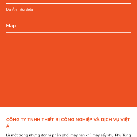
Dự Án Tiêu Biểu
Map
CÔNG TY TNHH THIẾT BỊ CÔNG NGHIỆP VÀ DỊCH VỤ VIỆT
Á
Là một trong những đơn vị phân phối máy nén khí, máy sấy khí, Phụ Tùng