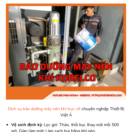
Dịch vụ bảo dưỡng máy nén khí trục vít
chuyên nghiệp Thiết Bị
Việt Á
Vệ sinh định kỳ
: Lọc gió: Tháo, thổi bụi, thay mới mỗi 500
giờ. Giàn làm mát: Làm sạch bụi bằng khí nén.