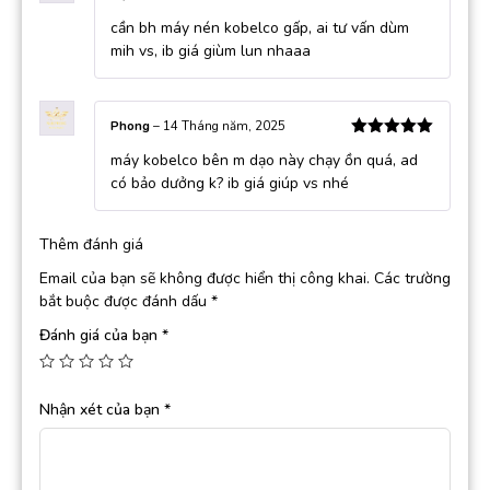
Được xếp
cần bh máy nén kobelco gấp, ai tư vấn dùm
hạng
5
5
sao
mih vs, ib giá giùm lun nhaaa
Phong
–
14 Tháng năm, 2025
Được xếp
máy kobelco bên m dạo này chạy ồn quá, ad
hạng
5
5
sao
có bảo dưởng k? ib giá giúp vs nhé
Thêm đánh giá
Email của bạn sẽ không được hiển thị công khai.
Các trường
bắt buộc được đánh dấu
*
Đánh giá của bạn
*
Nhận xét của bạn
*