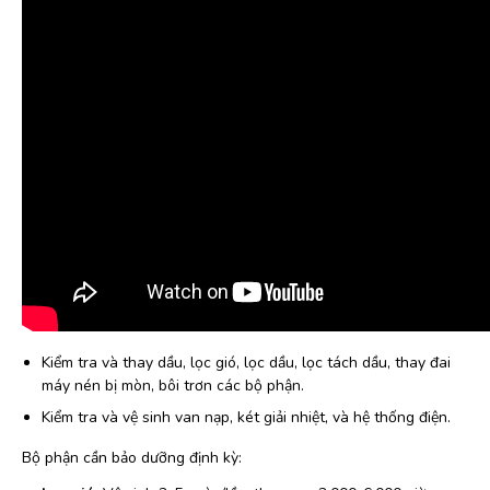
Kiểm tra và thay dầu, lọc gió, lọc dầu, lọc tách dầu, thay đai
máy nén bị mòn, bôi trơn các bộ phận.
Kiểm tra và vệ sinh van nạp, két giải nhiệt, và hệ thống điện.
Bộ phận cần bảo dưỡng định kỳ: