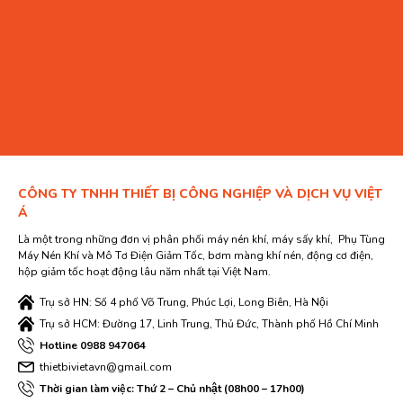
CÔNG TY TNHH THIẾT BỊ CÔNG NGHIỆP VÀ DỊCH VỤ VIỆT
Á
Là một trong những đơn vị phân phối máy nén khí, máy sấy khí, Phụ Tùng
Máy Nén Khí và Mô Tơ Điện Giảm Tốc, bơm màng khí nén, động cơ điện,
hộp giảm tốc hoạt động lâu năm nhất tại Việt Nam.
Trụ sở HN: Số 4 phố Võ Trung, Phúc Lợi, Long Biên, Hà Nội
Trụ sở HCM: Đường 17, Linh Trung, Thủ Đức, Thành phố Hồ Chí Minh
Hotline 0988 947064
thietbivietavn@gmail.com
Thời gian làm việc: Thứ 2 – Chủ nhật (08h00 – 17h00)