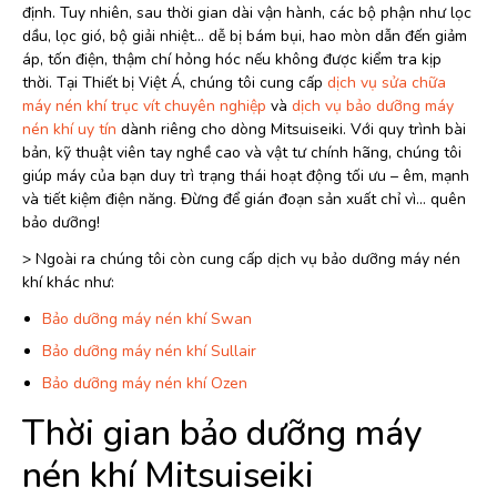
định. Tuy nhiên, sau thời gian dài vận hành, các bộ phận như lọc
dầu, lọc gió, bộ giải nhiệt… dễ bị bám bụi, hao mòn dẫn đến giảm
áp, tốn điện, thậm chí hỏng hóc nếu không được kiểm tra kịp
thời. Tại Thiết bị Việt Á, chúng tôi cung cấp
dịch vụ sửa chữa
máy nén khí trục vít chuyên nghiệp
và
dịch vụ bảo dưỡng máy
nén khí uy tín
dành riêng cho dòng Mitsuiseiki. Với quy trình bài
bản, kỹ thuật viên tay nghề cao và vật tư chính hãng, chúng tôi
giúp máy của bạn duy trì trạng thái hoạt động tối ưu – êm, mạnh
và tiết kiệm điện năng. Đừng để gián đoạn sản xuất chỉ vì… quên
bảo dưỡng!
> Ngoài ra chúng tôi còn cung cấp dịch vụ bảo dưỡng máy nén
khí khác như:
Bảo dưỡng máy nén khí Swan
Bảo dưỡng máy nén khí Sullair
Bảo dưỡng máy nén khí Ozen
Thời gian bảo dưỡng máy
nén khí Mitsuiseiki