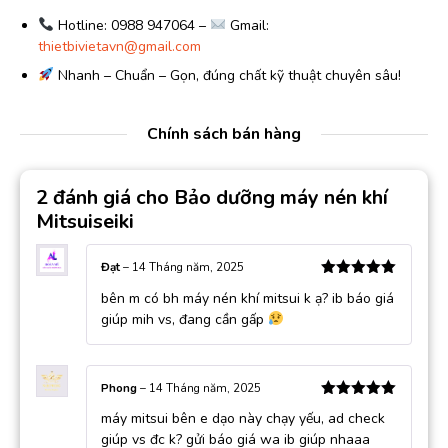
Hotline: 0988 947064 –
Gmail:
thietbivietavn@gmail.com
Nhanh – Chuẩn – Gọn, đúng chất kỹ thuật chuyên sâu!
Chính sách bán hàng
2 đánh giá cho
Bảo dưỡng máy nén khí
Mitsuiseiki
Đạt
–
14 Tháng năm, 2025
Được xếp
bên m có bh máy nén khí mitsui k ạ? ib báo giá
hạng
5
5
sao
giúp mih vs, đang cần gấp
Phong
–
14 Tháng năm, 2025
Được xếp
máy mitsui bên e dạo này chạy yếu, ad check
hạng
5
5
sao
giúp vs đc k? gửi báo giá wa ib giúp nhaaa