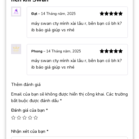
Đạt
–
14 Tháng năm, 2025
Được xếp
máy swan cty mình xài lâu r, bên bạn có bh k?
hạng
5
5
sao
ib báo giá giúp vs nhé
Phong
–
14 Tháng năm, 2025
Được xếp
máy swan cty mình xài lâu r, bên bạn có bh k?
hạng
5
5
sao
ib báo giá giúp vs nhé
Thêm đánh giá
Email của bạn sẽ không được hiển thị công khai.
Các trường
bắt buộc được đánh dấu
*
Đánh giá của bạn
*
Nhận xét của bạn
*