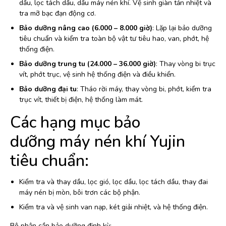
dầu, lọc tách dầu, dầu máy nén khí. Vệ sinh giàn tản nhiệt và
tra mỡ bạc đạn động cơ.
Bảo dưỡng nâng cao (6.000 – 8.000 giờ)
: Lặp lại bảo dưỡng
tiêu chuẩn và kiểm tra toàn bộ vật tư tiêu hao, van, phớt, hệ
thống điện.
Bảo dưỡng trung tu (24.000 – 36.000 giờ)
: Thay vòng bi trục
vít, phớt trục, vệ sinh hệ thống điện và điều khiển.
Bảo dưỡng đại tu
: Tháo rời máy, thay vòng bi, phớt, kiểm tra
trục vít, thiết bị điện, hệ thống làm mát.
Các hạng mục bảo
dưỡng máy nén khí Yujin
tiêu chuẩn:
Kiểm tra và thay dầu, lọc gió, lọc dầu, lọc tách dầu, thay đai
máy nén bị mòn, bôi trơn các bộ phận.
Kiểm tra và vệ sinh van nạp, két giải nhiệt, và hệ thống điện.
Bộ phận cần bảo dưỡng định kỳ: