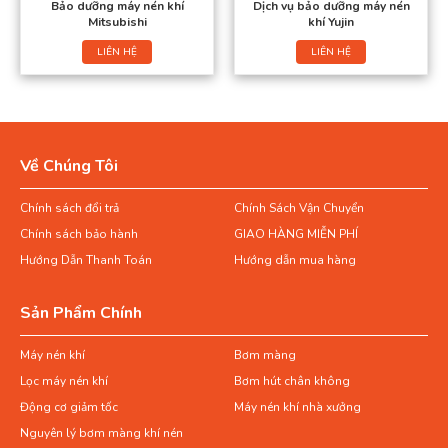
Bảo dưỡng máy nén khí
Dịch vụ bảo dưỡng máy nén
Mitsubishi
khí Yujin
LIÊN HỆ
LIÊN HỆ
Về Chúng Tôi
Chính sách đổi trả
Chính Sách Vận Chuyển
Chính sách bảo hành
GIAO HÀNG MIỄN PHÍ
Hướng Dẫn Thanh Toán
Hướng dẫn mua hàng
Sản Phẩm Chính
Máy nén khí
Bơm màng
Lọc máy nén khí
Bơm hút chân không
Động cơ giảm tốc
Máy nén khí nhà xưởng
Nguyên lý bơm màng khí nén