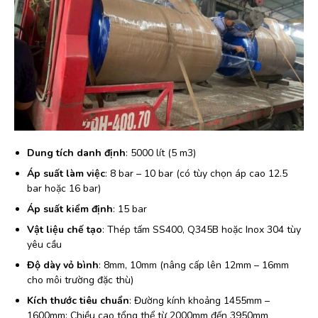
Dung tích danh định
: 5000 lít (5 m3)
Áp suất làm việc
: 8 bar – 10 bar (có tùy chọn áp cao 12.5
bar hoặc 16 bar)
Áp suất kiểm định
: 15 bar
Vật liệu chế tạo
: Thép tấm SS400, Q345B hoặc Inox 304 tùy
yêu cầu
Độ dày vỏ bình
: 8mm, 10mm (nâng cấp lên 12mm – 16mm
cho môi trường đặc thù)
Kích thước tiêu chuẩn
: Đường kính khoảng 1455mm –
1600mm; Chiều cao tổng thể từ 2000mm đến 3950mm