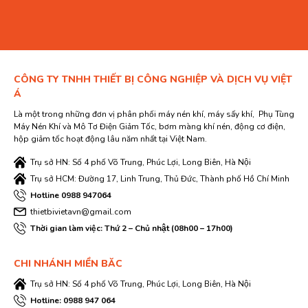
CÔNG TY TNHH THIẾT BỊ CÔNG NGHIỆP VÀ DỊCH VỤ VIỆT
Á
Là một trong những đơn vị phân phối máy nén khí, máy sấy khí, Phụ Tùng
Máy Nén Khí và Mô Tơ Điện Giảm Tốc, bơm màng khí nén, động cơ điện,
hộp giảm tốc hoạt động lâu năm nhất tại Việt Nam.
Trụ sở HN: Số 4 phố Võ Trung, Phúc Lợi, Long Biên, Hà Nội
Trụ sở HCM: Đường 17, Linh Trung, Thủ Đức, Thành phố Hồ Chí Minh
Hotline 0988 947064
thietbivietavn@gmail.com
Thời gian làm việc: Thứ 2 – Chủ nhật (08h00 – 17h00)
CHI NHÁNH MIỀN BĂC
Trụ sở HN: Số 4 phố Võ Trung, Phúc Lợi, Long Biên, Hà Nội
Hotline: 0988 947 064