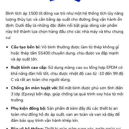
Bình tích áp 1500 lít đóng vai trò như một hệ thống tích lũy năng
lượng thủy lực và cân bằng áp suất cho đường ống vận hành ổn
định. Dưới đây là những đặc điểm nổi bật giúp dòng sản phẩm
này trở thành lựa chọn hàng đầu cho các nhà máy và khu chung
cư:
Cấu tạo bền bỉ:
Vỏ bình thường được làm từ thép không gỉ
hoặc thép tấm SS400 chuyên dụng, chịu được va đập mạnh
và áp suất lớn.
Ruột bình cao cấp:
Sử dụng màng cao su tổng hợp EPDM có
khả năng đàn hồi tốt, chịu được nhiệt độ cao từ -10 đến 99 độ
C và rất an toàn cho người dùng.
Chống ăn mòn tuyệt vời:
Bề mặt bình được phủ sơn tĩnh điện
3 lớp (Epoxy) bền đẹp, giúp chống lại quá trình oxy hóa từ môi
trường.
Phụ kiện đồng bộ:
Sản phẩm đi kèm đầy đủ các thiết bị an
toàn như đồng hồ đo áp suất, van an toàn và van xả đáy để
đảm bảo quy trình vận hành khép kín.
Bảo vệ hệ thống:
Thiết bị giúp giảm rung xóc, ngăn ngừa sự