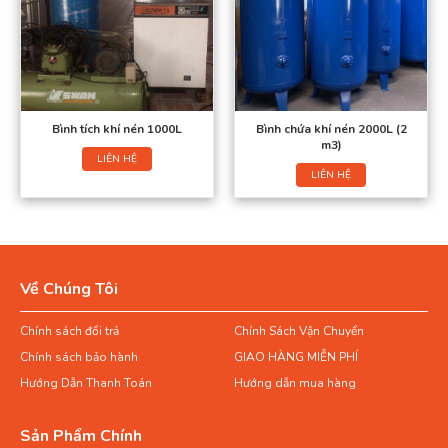
Bình tích khí nén 1000L
Bình chứa khí nén 2000L (2
m3)
LIÊN HỆ
LIÊN HỆ
Về Chúng Tôi
Chính sách đổi trả
Chính Sách Vận Chuyển
Chính sách bảo hành
GIAO HÀNG MIỄN PHÍ
Hướng Dẫn Thanh Toán
Hướng dẫn mua hàng
Sản Phẩm Chính