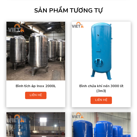
SẢN PHẨM TƯƠNG TỰ
Bình tích áp Inox 2000L
Bình chứa khí nén 3000 lít
(3m3)
LIÊN HỆ
LIÊN HỆ