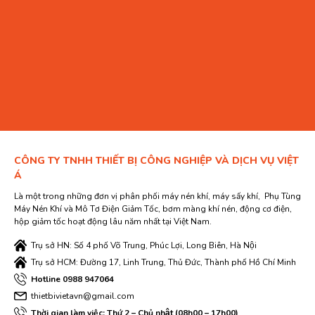
CÔNG TY TNHH THIẾT BỊ CÔNG NGHIỆP VÀ DỊCH VỤ VIỆT
Á
Là một trong những đơn vị phân phối máy nén khí, máy sấy khí, Phụ Tùng
Máy Nén Khí và Mô Tơ Điện Giảm Tốc, bơm màng khí nén, động cơ điện,
hộp giảm tốc hoạt động lâu năm nhất tại Việt Nam.
Trụ sở HN: Số 4 phố Võ Trung, Phúc Lợi, Long Biên, Hà Nội
Trụ sở HCM: Đường 17, Linh Trung, Thủ Đức, Thành phố Hồ Chí Minh
Hotline 0988 947064
thietbivietavn@gmail.com
Thời gian làm việc: Thứ 2 – Chủ nhật (08h00 – 17h00)