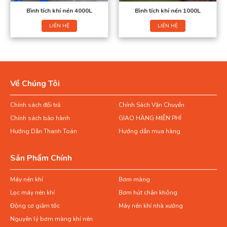
Bình tích khí nén 4000L
Bình tích khí nén 1000L
LIÊN HỆ
LIÊN HỆ
Về Chúng Tôi
Chính sách đổi trả
Chính Sách Vận Chuyển
Chính sách bảo hành
GIAO HÀNG MIỄN PHÍ
Hướng Dẫn Thanh Toán
Hướng dẫn mua hàng
Sản Phẩm Chính
Máy nén khí
Bơm màng
Lọc máy nén khí
Bơm hút chân không
Động cơ giảm tốc
Máy nén khí nhà xưởng
Nguyên lý bơm màng khí nén