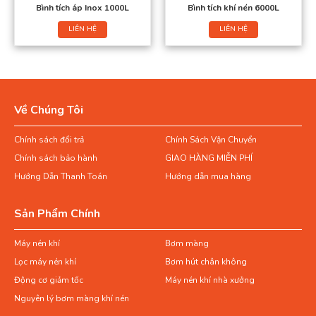
Bình tích áp Inox 1000L
Bình tích khí nén 6000L
LIÊN HỆ
LIÊN HỆ
Về Chúng Tôi
Chính sách đổi trả
Chính Sách Vận Chuyển
Chính sách bảo hành
GIAO HÀNG MIỄN PHÍ
Hướng Dẫn Thanh Toán
Hướng dẫn mua hàng
Sản Phẩm Chính
Máy nén khí
Bơm màng
Lọc máy nén khí
Bơm hút chân không
Động cơ giảm tốc
Máy nén khí nhà xưởng
Nguyên lý bơm màng khí nén