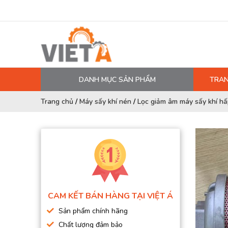
DANH MỤC SẢN PHẨM
TRAN
MÁY NÉN KHÍ
Trang chủ
/
Máy sấy khí nén
/
Lọc giảm âm máy sấy khí hấ
PHỤ TÙNG MÁY NÉN KHÍ
LỌC MÁY NÉN KHÍ
DẦU MÁY NÉN KHÍ
DÂY HƠI, ỐNG HƠI
MÁY SẤY KHÍ
CAM KẾT BÁN HÀNG TẠI VIỆT Á
BÌNH CHỨA KHÍ NÉN
Sản phẩm chính hãng
BƠM MÀNG KHÍ NÉN
Chất lượng đảm bảo