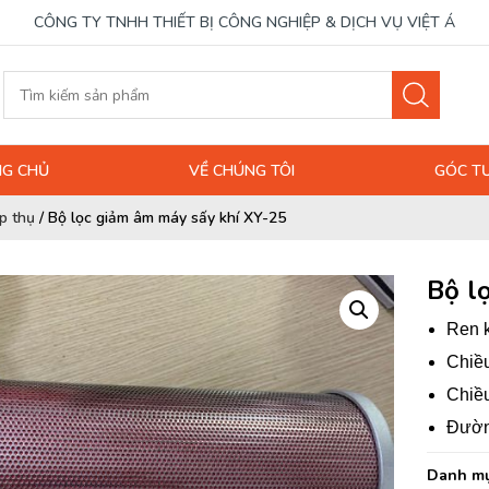
CÔNG TY TNHH THIẾT BỊ CÔNG NGHIỆP & DỊCH VỤ VIỆT Á
G CHỦ
VỀ CHÚNG TÔI
GÓC T
p thụ
/
Bộ lọc giảm âm máy sấy khí XY-25
Bộ l
Ren k
Chiề
Chiề
Đườn
Danh mụ