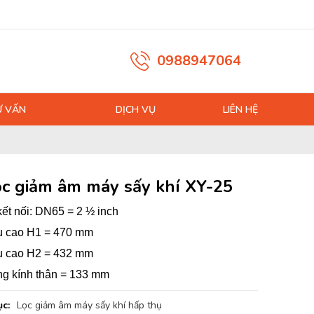
0988947064
Ư VẤN
DỊCH VỤ
LIÊN HỆ
ọc giảm âm máy sấy khí XY-25
ết nối: DN65 = 2 ½ inch
u cao H1 = 470 mm
u cao H2 = 432 mm
g kính thân = 133 mm
c:
Lọc giảm âm máy sấy khí hấp thụ