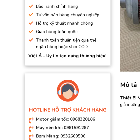
BƠM HÚT CHÂN KHÔNG
Bảo hành chính hãng
Tư vấn bán hàng chuyên nghiệp
BƠM ĐỊNH LƯỢNG
Hỗ trợ kỹ thuật nhanh chóng
MOTOR, HỘP GIẢM TỐC
Giao hàng toàn quốc
MÁY TẠO KHÍ NITO
Thanh toán thuận tiện qua thẻ
ngân hàng hoặc ship COD
Việt Á – Uy tín tạo dựng thương hiệu!
Mô tả
Thiết Bị 
giảm tiến
HOTLINE HỖ TRỢ KHÁCH HÀNG
Motor giảm tốc: 0968320186
Máy nén khí: 0981591287
Bơm Màng: 0932669506