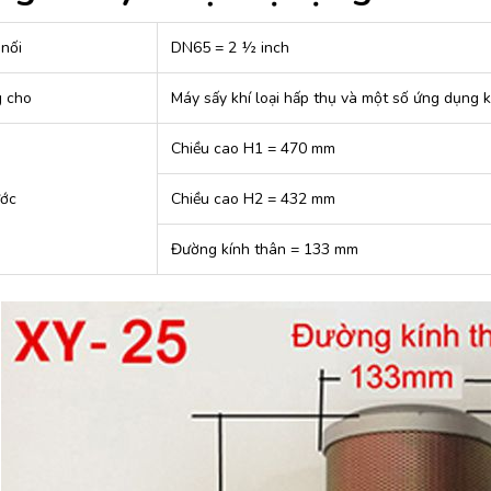
 nối
DN65 = 2 ½ inch
 cho
Máy sấy khí loại hấp thụ và một số ứng dụng 
Chiều cao H1 = 470 mm
ước
Chiều cao H2 = 432 mm
Đường kính thân = 133 mm