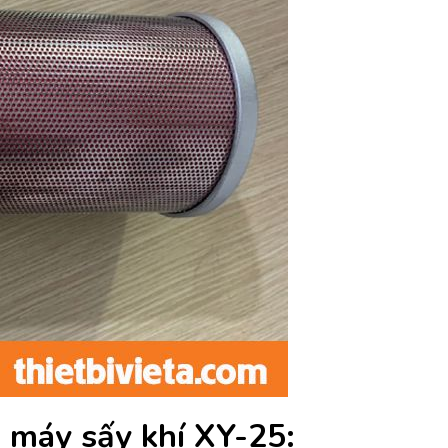
 máy sấy khí XY-25: