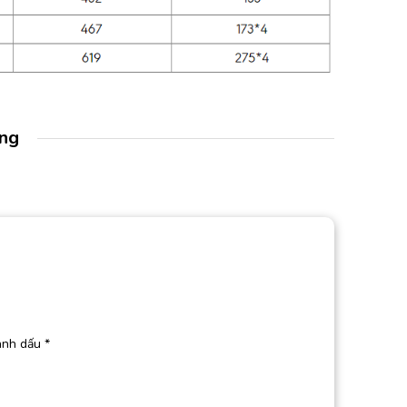
àng
ánh dấu
*