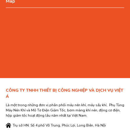
Map
CÔNG TY TNHH THIẾT BỊ CÔNG NGHIỆP VÀ DỊCH VỤ VIỆT
Á
Là một trong những đơn vị phân phối máy nén khí, máy sấy khí, Phụ Tùng
Máy Nén Khí và Mô Tơ Điện Giảm Tốc, bơm màng khí nén, động cơ điện,
hộp giảm tốc hoạt động lâu năm nhất tại Việt Nam.
Trụ sở HN: Số 4 phố Võ Trung, Phúc Lợi, Long Biên, Hà Nội