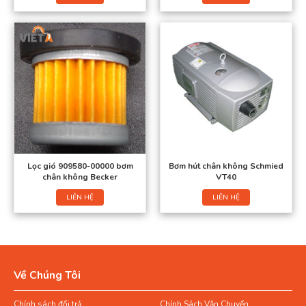
Lọc gió 909580-00000 bơm
Bơm hút chân không Schmied
chân không Becker
VT40
LIÊN HỆ
LIÊN HỆ
Về Chúng Tôi
Chính sách đổi trả
Chính Sách Vận Chuyển