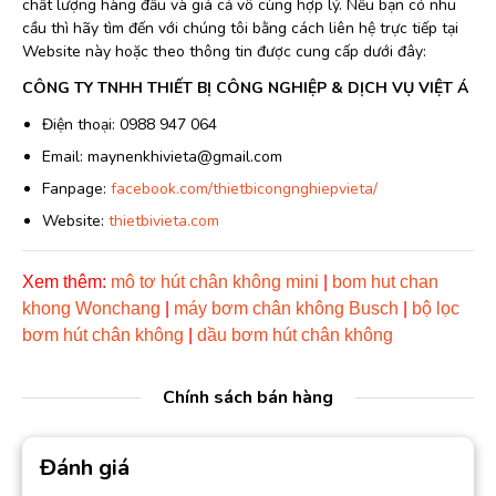
chất lượng hàng đầu và giá cả vô cùng hợp lý. Nếu bạn có nhu
cầu thì hãy tìm đến với chúng tôi bằng cách liên hệ trực tiếp tại
Website này hoặc theo thông tin được cung cấp dưới đây:
CÔNG TY TNHH THIẾT BỊ CÔNG NGHIỆP & DỊCH VỤ VIỆT Á
Điện thoại: 0988 947 064
Email: maynenkhivieta@gmail.com
Fanpage:
facebook.com/thietbicongnghiepvieta/
Website:
thietbivieta.com
Xem thêm:
mô tơ hút chân không mini
|
bom hut chan
khong Wonchang
|
máy bơm chân không Busch
|
bộ lọc
bơm hút chân không
|
dầu bơm hút chân không
Chính sách bán hàng
Đánh giá