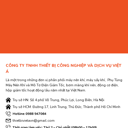
CÔNG TY TNHH THIẾT BỊ CÔNG NGHIỆP VÀ DỊCH VỤ VIỆT
Á
Là một trong những đơn vị phân phối máy nén khí, máy sấy khí, Phụ Tùng
Máy Nén Khí và Mô Tơ Điện Giảm Tốc, bơm màng khí nén, động cơ điện,
hộp giảm tốc hoạt động lâu năm nhất tại Việt Nam.
Trụ sở HN: Số 4 phố Võ Trung, Phúc Lợi, Long Biên, Hà Nội
Trụ sở HCM: Đường 17, Linh Trung, Thủ Đức, Thành phố Hồ Chí Minh
Hotline 0988 947064
thietbivietavn@gmail.com
Thời gian làm việc: Thứ 2 – Chủ nhật (08h00 – 17h00)