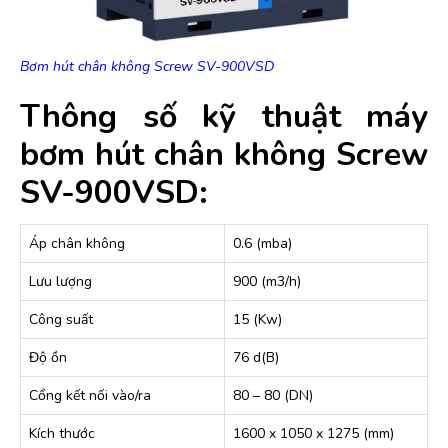
Bơm hút chân không Screw SV-900VSD
Thông số kỹ thuật máy
bơm hút chân không Screw
SV-900VSD:
Áp chân không
0.6 (mba)
Lưu lượng
900 (m3/h)
Công suất
15 (Kw)
Độ ồn
76 d(B)
Cổng kết nối vào/ra
80 – 80 (DN)
Kích thước
1600 x 1050 x 1275 (mm)