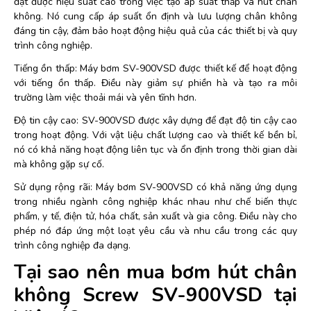
đạt được hiệu suất cao trong việc tạo áp suất thấp và hút chân
không. Nó cung cấp áp suất ổn định và lưu lượng chân không
đáng tin cậy, đảm bảo hoạt động hiệu quả của các thiết bị và quy
trình công nghiệp.
Tiếng ồn thấp: Máy bơm SV-900VSD được thiết kế để hoạt động
với tiếng ồn thấp. Điều này giảm sự phiền hà và tạo ra môi
trường làm việc thoải mái và yên tĩnh hơn.
Độ tin cậy cao: SV-900VSD được xây dựng để đạt độ tin cậy cao
trong hoạt động. Với vật liệu chất lượng cao và thiết kế bền bỉ,
nó có khả năng hoạt động liên tục và ổn định trong thời gian dài
mà không gặp sự cố.
Sử dụng rộng rãi: Máy bơm SV-900VSD có khả năng ứng dụng
trong nhiều ngành công nghiệp khác nhau như chế biến thực
phẩm, y tế, điện tử, hóa chất, sản xuất và gia công. Điều này cho
phép nó đáp ứng một loạt yêu cầu và nhu cầu trong các quy
trình công nghiệp đa dạng.
Tại sao nên mua bơm hút chân
không Screw SV-900VSD tại