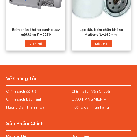
Bơm chân không cánh quay
Lọc dầu bơm chân không
một tầng RH0250
Agilent (L=140mm)
LIÊN HỆ
LIÊN HỆ
Về Chúng Tôi
Chính sách đổi trả
Chính Sách Vận Chuyển
Chính sách bảo hành
GIAO HÀNG MIỄN PHÍ
Hướng Dẫn Thanh Toán
Hướng dẫn mua hàng
Sản Phẩm Chính
Máy nén khí
Bơm màng