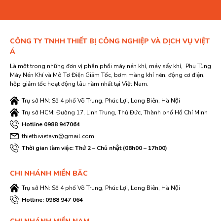
CÔNG TY TNHH THIẾT BỊ CÔNG NGHIỆP VÀ DỊCH VỤ VIỆT
Á
Là một trong những đơn vị phân phối máy nén khí, máy sấy khí, Phụ Tùng
Máy Nén Khí và Mô Tơ Điện Giảm Tốc, bơm màng khí nén, động cơ điện,
hộp giảm tốc hoạt động lâu năm nhất tại Việt Nam.
Trụ sở HN: Số 4 phố Võ Trung, Phúc Lợi, Long Biên, Hà Nội
Trụ sở HCM: Đường 17, Linh Trung, Thủ Đức, Thành phố Hồ Chí Minh
Hotline 0988 947064
thietbivietavn@gmail.com
Thời gian làm việc: Thứ 2 – Chủ nhật (08h00 – 17h00)
CHI NHÁNH MIỀN BĂC
Trụ sở HN: Số 4 phố Võ Trung, Phúc Lợi, Long Biên, Hà Nội
Hotline: 0988 947 064