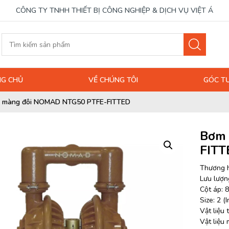
CÔNG TY TNHH THIẾT BỊ CÔNG NGHIỆP & DỊCH VỤ VIỆT Á
G CHỦ
VỀ CHÚNG TÔI
GÓC T
 màng đôi NOMAD NTG50 PTFE-FITTED
Bơm 
FITT
Thương 
Lưu lượng
Cột áp: 8
Size: 2 (I
Vật liệu
Vật liệu