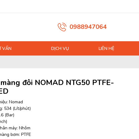
0988947064
Ư VẤN
DỊCH VỤ
LIÊN HỆ
màng đôi NOMAD NTG50 PTFE-
ED
hiệu: Nomad
: 534 (Lít/phút)
.6 (Bar)
nch)
 thân máy: Nhôm
 màng bơm: PTFE