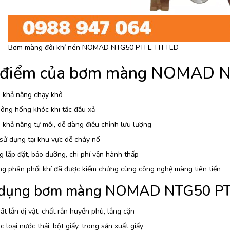
Bơm màng đôi khí nén NOMAD NTG50 PTFE-FITTED
 điểm của bơm màng NOMAD 
 khả năng chạy khô
ông hổng khóc khi tắc đầu xả
khả năng tự mồi, dễ dàng điều chỉnh lưu lượng
sử dụng tại khu vực dễ cháy nổ
 lắp đặt, bảo dưỡng, chi phí vận hành thấp
ng phân phối khí đã được kiểm chứng cùng công nghệ màng tiên tiến
dụng bơm màng NOMAD NTG50 PT
t lẫn dị vật, chất rắn huyền phù, lắng cặn
 loại nước thải, bột giấy, trong sản xuất giấy