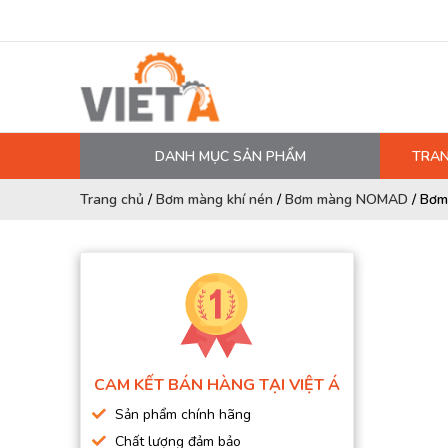
DANH MỤC SẢN PHẨM
TRAN
MÁY NÉN KHÍ
Trang chủ
/
Bơm màng khí nén
/
Bơm màng NOMAD
/
Bơm
PHỤ TÙNG MÁY NÉN KHÍ
LỌC MÁY NÉN KHÍ
DẦU MÁY NÉN KHÍ
DÂY HƠI, ỐNG HƠI
MÁY SẤY KHÍ
CAM KẾT BÁN HÀNG TẠI VIỆT Á
BÌNH CHỨA KHÍ NÉN
Sản phẩm chính hãng
BƠM MÀNG KHÍ NÉN
Chất lượng đảm bảo