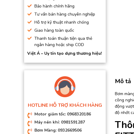
BƠM HÚT CHÂN KHÔNG
Bảo hành chính hãng
Tư vấn bán hàng chuyên nghiệp
BƠM ĐỊNH LƯỢNG
Hỗ trợ kỹ thuật nhanh chóng
MOTOR, HỘP GIẢM TỐC
Giao hàng toàn quốc
MÁY TẠO KHÍ NITO
Thanh toán thuận tiện qua thẻ
ngân hàng hoặc ship COD
Việt Á – Uy tín tạo dựng thương hiệu!
Mô tả
Bơm màng
công nghi
HOTLINE HỖ TRỢ KHÁCH HÀNG
động vượt 
độ nhớt c
Motor giảm tốc: 0968320186
Thô
Máy nén khí: 0981591287
Bơm Màng: 0932669506