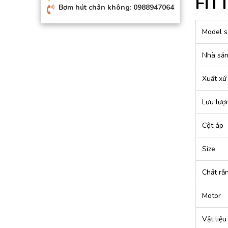
FIT
Bơm hút chân không: 0988947064
Model s
Nhà sản
Xuất xứ
Lưu lượ
Cột áp
Size
Chất rắ
Motor
Vật liệu