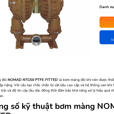
Danh mụ
Gi
 đôi
NOMAD NTG50 PTFE-FITTED
là bơm màng đôi khí nén được thi
ệp nặng. Với cấu tạo chắc chắn từ vật liệu cao cấp và hệ thống van kh
trội và độ tin cậy lâu dài, đồng thời đảm bảo khả năng xử lý hiệu quả n
ao.
ng số kỹ thuật bơm màng N