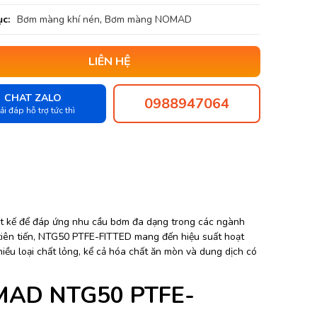
c:
Bơm màng khí nén
,
Bơm màng NOMAD
LIÊN HỆ
CHAT ZALO
0988947064
ải đáp hỗ trợ tức thì
ết kế để đáp ứng nhu cầu bơm đa dạng trong các ngành
í tiên tiến, NTG50 PTFE-FITTED mang đến hiệu suất hoạt
hiều loại chất lỏng, kể cả hóa chất ăn mòn và dung dịch có
OMAD NTG50 PTFE-