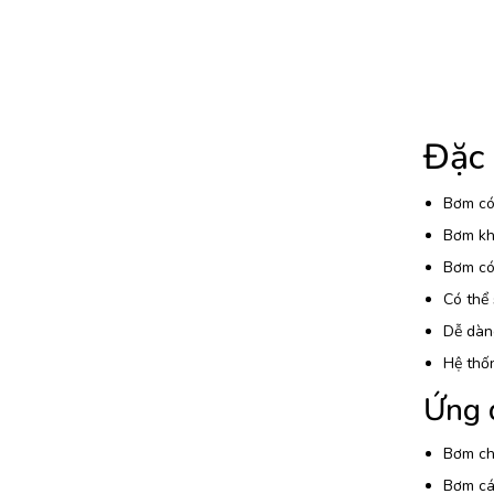
Đặc
Bơm có
Bơm kh
Bơm có 
Có thể 
Dễ dàng
Hệ thố
Ứng 
Bơm chấ
Bơm các