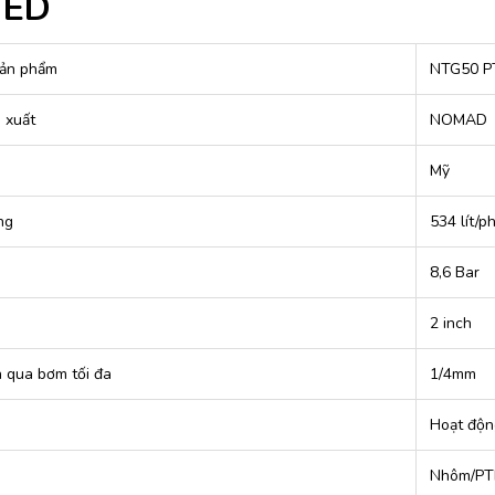
TED
ản phẩm
NTG50 P
 xuất
NOMAD
Mỹ
ng
534 lít/p
8,6 Bar
2 inch
n qua bơm tối đa
1/4mm
Hoạt độn
Nhôm/PT