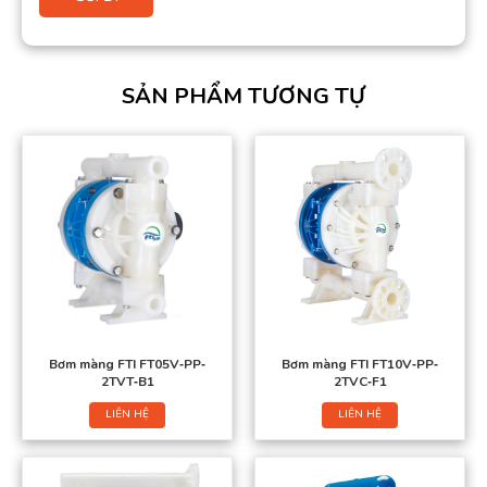
SẢN PHẨM TƯƠNG TỰ
Bơm màng FTI FT05V‐PP‐
Bơm màng FTI FT10V‐PP‐
2TVT‐B1
2TVC‐F1
LIÊN HỆ
LIÊN HỆ