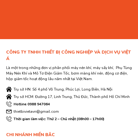
CÔNG TY TNHH THIẾT BỊ CÔNG NGHIỆP VÀ DỊCH VỤ VIỆT
Á
Là một trong những đơn vị phân phối máy nén khí, máy sấy khí, Phụ Tùng
Máy Nén Khí và Mô Tơ Điện Giảm Tốc, bơm màng khí nén, động cơ điện,
hộp giảm tốc hoạt động lâu năm nhất tại Việt Nam.
Trụ sở HN: Số 4 phố Võ Trung, Phúc Lợi, Long Biên, Hà Nội
Trụ sở HCM: Đường 17, Linh Trung, Thủ Đức, Thành phố Hồ Chí Minh
Hotline 0988 947064
thietbivietavn@gmail.com
Thời gian làm việc: Thứ 2 – Chủ nhật (08h00 – 17h00)
CHI NHÁNH MIỀN BĂC