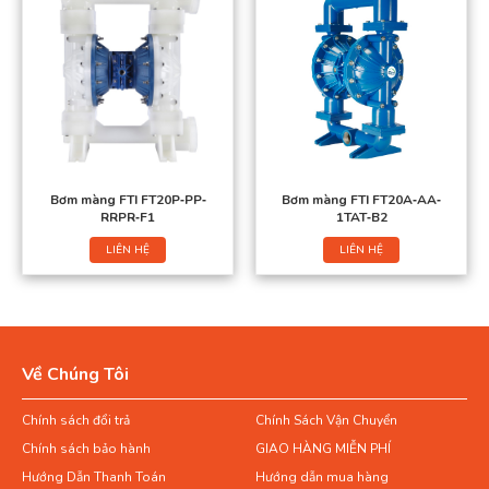
Bơm màng FTI FT20P‐PP‐
Bơm màng FTI FT20A‐AA‐
RRPR‐F1
1TAT‐B2
LIÊN HỆ
LIÊN HỆ
Về Chúng Tôi
Chính sách đổi trả
Chính Sách Vận Chuyển
Chính sách bảo hành
GIAO HÀNG MIỄN PHÍ
Hướng Dẫn Thanh Toán
Hướng dẫn mua hàng