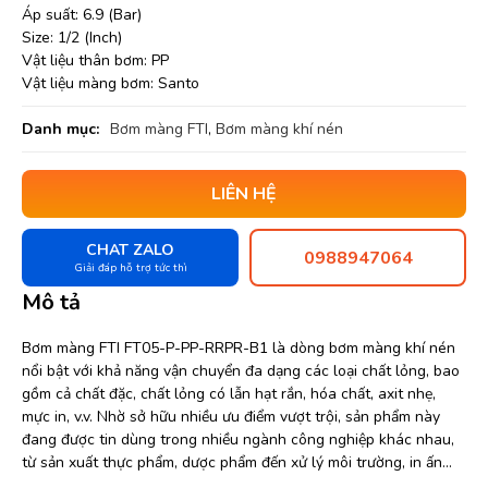
Áp suất: 6.9 (Bar)
Size: 1/2 (Inch)
Vật liệu thân bơm: PP
Vật liệu màng bơm: Santo
Danh mục:
Bơm màng FTI
,
Bơm màng khí nén
LIÊN HỆ
CHAT ZALO
0988947064
Giải đáp hỗ trợ tức thì
Mô tả
Bơm màng FTI FT05-P-PP-RRPR-B1 là dòng bơm màng khí nén
nổi bật với khả năng vận chuyển đa dạng các loại chất lỏng, bao
gồm cả chất đặc, chất lỏng có lẫn hạt rắn, hóa chất, axit nhẹ,
mực in, v.v. Nhờ sở hữu nhiều ưu điểm vượt trội, sản phẩm này
đang được tin dùng trong nhiều ngành công nghiệp khác nhau,
từ sản xuất thực phẩm, dược phẩm đến xử lý môi trường, in ấn…