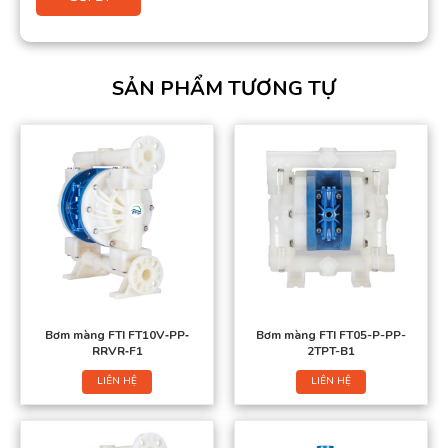
SẢN PHẨM TƯƠNG TỰ
Bơm màng FTI FT10V‐PP‐
Bơm màng FTI FT05-P-PP-
RRVR‐F1
2TPT-B1
LIÊN HỆ
LIÊN HỆ