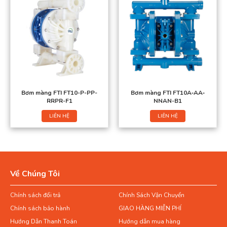
Bơm màng FTI FT10-P-PP-
Bơm màng FTI FT10A‐AA‐
RRPR-F1
NNAN-B1
LIÊN HỆ
LIÊN HỆ
Về Chúng Tôi
Chính sách đổi trả
Chính Sách Vận Chuyển
Chính sách bảo hành
GIAO HÀNG MIỄN PHÍ
Hướng Dẫn Thanh Toán
Hướng dẫn mua hàng