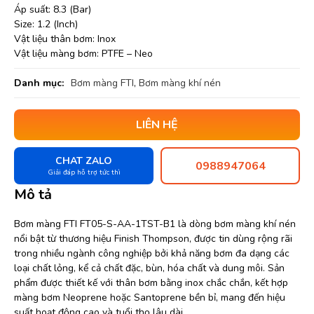
Áp suất: 8.3 (Bar)
Size: 1.2 (Inch)
Vật liệu thân bơm: Inox
Vật liệu màng bơm: PTFE – Neo
Danh mục:
Bơm màng FTI
,
Bơm màng khí nén
LIÊN HỆ
CHAT ZALO
0988947064
Giải đáp hỗ trợ tức thì
Mô tả
Bơm màng FTI FT05-S-AA-1TST-B1 là dòng bơm màng khí nén
nổi bật từ thương hiệu Finish Thompson, được tin dùng rộng rãi
trong nhiều ngành công nghiệp bởi khả năng bơm đa dạng các
loại chất lỏng, kể cả chất đặc, bùn, hóa chất và dung môi. Sản
phẩm được thiết kế với thân bơm bằng inox chắc chắn, kết hợp
màng bơm Neoprene hoặc Santoprene bền bỉ, mang đến hiệu
suất hoạt động cao và tuổi thọ lâu dài.