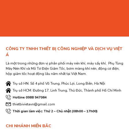
CÔNG TY TNHH THIẾT BỊ CÔNG NGHIỆP VÀ DỊCH VỤ VIỆT
Á
Là một trong những đơn vị phân phối máy nén khí, máy sấy khí, Phụ Tùng
Máy Nén Khí và Mô Tơ Điện Giảm Tốc, bơm màng khí nén, động cơ điện,
hộp giảm tốc hoạt động lâu năm nhất tại Việt Nam.
Trụ sở HN: Số 4 phố Võ Trung, Phúc Lợi, Long Biên, Hà Nội
Trụ sở HCM: Đường 17, Linh Trung, Thủ Đức, Thành phố Hồ Chí Minh
Hotline 0988 947064
thietbivietavn@gmail.com
Thời gian làm việc: Thứ 2 – Chủ nhật (08h00 – 17h00)
CHI NHÁNH MIỀN BĂC