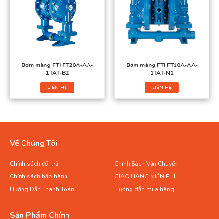
Bơm màng FTI FT20A‐AA‐
Bơm màng FTI FT10A‐AA‐
1TAT‐B2
1TAT‐N1
LIÊN HỆ
LIÊN HỆ
Về Chúng Tôi
Chính sách đổi trả
Chính Sách Vận Chuyển
Chính sách bảo hành
GIAO HÀNG MIỄN PHÍ
Hướng Dẫn Thanh Toán
Hướng dẫn mua hàng
Sản Phẩm Chính