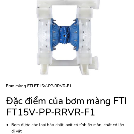
Bơm màng FTI FT15V‐PP‐RRVR‐F1
Đặc điểm của bơm màng FTI
FT15V‐PP‐RRVR‐F1
Bơm được các loại hóa chất, axit có tính ăn mòn, chất có lẫn
dị vật