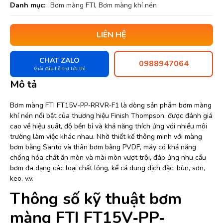
Danh mục:
Bơm màng FTI
,
Bơm màng khí nén
LIÊN HỆ
CHAT ZALO
0988947064
Giải đáp hỗ trợ tức thì
Mô tả
Bơm màng FTI FT15V‐PP‐RRVR‐F1 là dòng sản phẩm bơm màng
khí nén nổi bật của thương hiệu Finish Thompson, được đánh giá
cao về hiệu suất, độ bền bỉ và khả năng thích ứng với nhiều môi
trường làm việc khác nhau. Nhờ thiết kế thông minh với màng
bơm bằng Santo và thân bơm bằng PVDF, máy có khả năng
chống hóa chất ăn mòn và mài mòn vượt trội, đáp ứng nhu cầu
bơm đa dạng các loại chất lỏng, kể cả dung dịch đặc, bùn, sơn,
keo, v.v.
Thông số kỹ thuật bơm
màng FTI FT15V‐PP‐