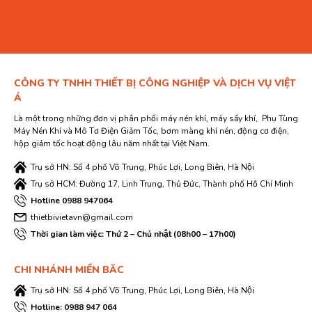
CÔNG TY TNHH THIẾT BỊ CÔNG NGHIỆP VÀ DỊCH VỤ VIỆT
Á
Là một trong những đơn vị phân phối máy nén khí, máy sấy khí, Phụ Tùng
Máy Nén Khí và Mô Tơ Điện Giảm Tốc, bơm màng khí nén, động cơ điện,
hộp giảm tốc hoạt động lâu năm nhất tại Việt Nam.
Trụ sở HN: Số 4 phố Võ Trung, Phúc Lợi, Long Biên, Hà Nội
Trụ sở HCM: Đường 17, Linh Trung, Thủ Đức, Thành phố Hồ Chí Minh
Hotline 0988 947064
thietbivietavn@gmail.com
Thời gian làm việc: Thứ 2 – Chủ nhật (08h00 – 17h00)
CHI NHÁNH MIỀN BĂC
Trụ sở HN: Số 4 phố Võ Trung, Phúc Lợi, Long Biên, Hà Nội
Hotline: 0988 947 064