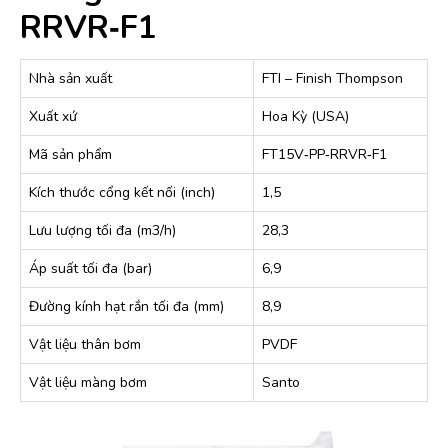
RRVR‐F1
Nhà sản xuất
FTI – Finish Thompson
Xuất xứ
Hoa Kỳ (USA)
Mã sản phẩm
FT15V‐PP‐RRVR‐F1
Kích thước cổng kết nối (inch)
1,5
Lưu lượng tối đa (m3/h)
28,3
Áp suất tối đa (bar)
6,9
Đường kính hạt rắn tối đa (mm)
8,9
Vật liệu thân bơm
PVDF
Vật liệu màng bơm
Santo