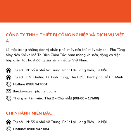
CÔNG TY TNHH THIẾT BỊ CÔNG NGHIỆP VÀ DỊCH VỤ VIỆT
Á
Là một trong những đơn vị phân phối máy nén khí, máy sấy khí, Phụ Tùng
Máy Nén Khí và Mô Tơ Điện Giảm Tốc, bơm màng khí nén, động cơ điện,
hộp giảm tốc hoạt động lâu năm nhất tại Việt Nam.
Trụ sở HN: Số 4 phố Võ Trung, Phúc Lợi, Long Biên, Hà Nội
Trụ sở HCM: Đường 17, Linh Trung, Thủ Đức, Thành phố Hồ Chí Minh
Hotline 0988 947064
thietbivietavn@gmail.com
Thời gian làm việc: Thứ 2 – Chủ nhật (08h00 – 17h00)
CHI NHÁNH MIỀN BĂC
Trụ sở HN: Số 4 phố Võ Trung, Phúc Lợi, Long Biên, Hà Nội
Hotline: 0988 947 064