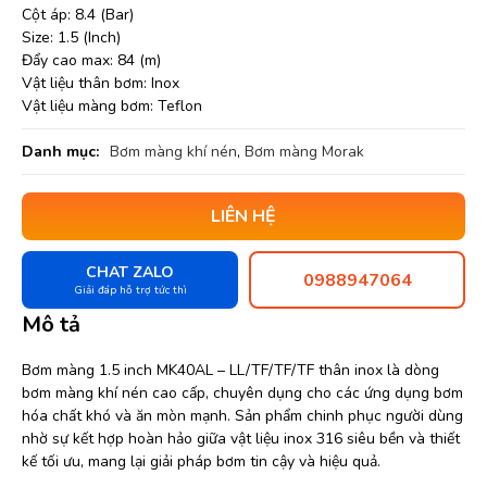
Cột áp: 8.4 (Bar)
Size: 1.5 (Inch)
Đẩy cao max: 84 (m)
Vật liệu thân bơm: Inox
Vật liệu màng bơm: Teflon
Danh mục:
Bơm màng khí nén
,
Bơm màng Morak
LIÊN HỆ
CHAT ZALO
0988947064
Giải đáp hỗ trợ tức thì
Mô tả
Bơm màng 1.5 inch MK40AL – LL/TF/TF/TF thân inox là dòng
bơm màng khí nén cao cấp, chuyên dụng cho các ứng dụng bơm
hóa chất khó và ăn mòn mạnh. Sản phẩm chinh phục người dùng
nhờ sự kết hợp hoàn hảo giữa vật liệu inox 316 siêu bền và thiết
kế tối ưu, mang lại giải pháp bơm tin cậy và hiệu quả.