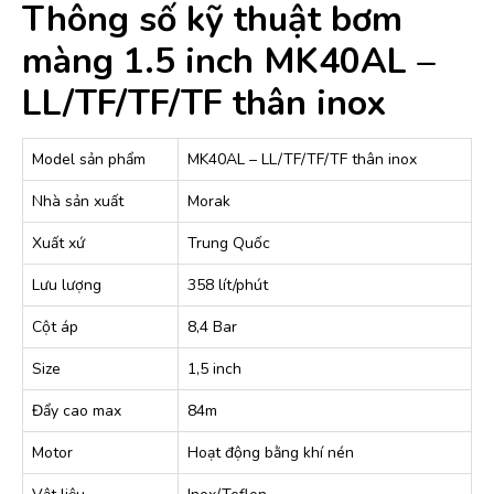
Thông số kỹ thuật bơm
màng 1.5 inch MK40AL –
LL/TF/TF/TF thân inox
Model sản phẩm
MK40AL – LL/TF/TF/TF thân inox
Nhà sản xuất
Morak
Xuất xứ
Trung Quốc
Lưu lượng
358 lít/phút
Cột áp
8,4 Bar
Size
1,5 inch
Đẩy cao max
84m
Motor
Hoạt động bằng khí nén