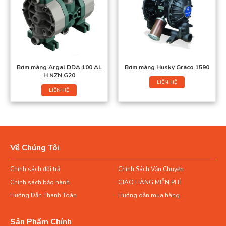
Bơm màng Argal DDA 100 AL
Bơm màng Husky Graco 1590
H NZN G20
LIÊN HỆ
LIÊN HỆ
Về Chúng Tôi
Chính sách đổi trả
Chính Sách Vận Chuyển
Chính sách bảo hành
GIAO HÀNG MIỄN PHÍ
Hướng Dẫn Thanh Toán
Hướng dẫn mua hàng
Sản Phẩm Chính