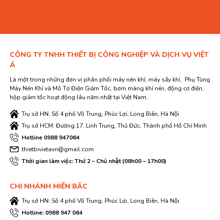
CÔNG TY TNHH THIẾT BỊ CÔNG NGHIỆP VÀ DỊCH VỤ VIỆT
Á
Là một trong những đơn vị phân phối máy nén khí, máy sấy khí, Phụ Tùng
Máy Nén Khí và Mô Tơ Điện Giảm Tốc, bơm màng khí nén, động cơ điện,
hộp giảm tốc hoạt động lâu năm nhất tại Việt Nam.
Trụ sở HN: Số 4 phố Võ Trung, Phúc Lợi, Long Biên, Hà Nội
Trụ sở HCM: Đường 17, Linh Trung, Thủ Đức, Thành phố Hồ Chí Minh
Hotline 0988 947064
thietbivietavn@gmail.com
Thời gian làm việc: Thứ 2 – Chủ nhật (08h00 – 17h00)
CHI NHÁNH MIỀN BĂC
Trụ sở HN: Số 4 phố Võ Trung, Phúc Lợi, Long Biên, Hà Nội
Hotline: 0988 947 064