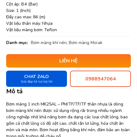
Cột áp: 8.4 (Bar)
Size: 1 (Inch)
Đẩy cao max: 84 (m)
Vật liệu thân máy: Nhựa
Vật liệu màng bơm: Teflon
Danh mục:
Bơm màng khí nén
,
Bơm màng Morak
LIÊN HỆ
CHAT ZALO
0988947064
Giải đáp hỗ trợ tức thì
Mô tả
Bơm màng 1 inch MK25AL – PM/TF/TF/TF thân nhựa là dòng
bơm màng khí nén được sử dụng rộng rãi trong nhiều ngành
công nghiệp nhờ khả năng bơm đa dạng các loại chất lỏng, bao
gồm cả chất lỏng có độ sệt cao, chất rắn lơ lửng, hóa chất ăn
mòn và mài mòn. Bơm hoạt động bằng khí nén, đảm bảo an toàn
trong môi trường dễ cháy nổ.