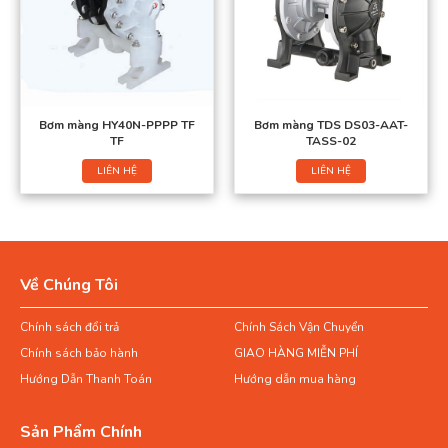
Bơm màng HY40N-PPPP TF
Bơm màng TDS DS03-AAT-
TF
TASS-02
LIÊN HỆ
LIÊN HỆ
Về Chúng Tôi
Chính sách đổi trả
Chính Sách Vận Chuyển
Chính sách bảo hành
GIAO HÀNG MIỄN PHÍ
Hướng Dẫn Thanh Toán
Hướng dẫn mua hàng
Sản Phẩm Chính