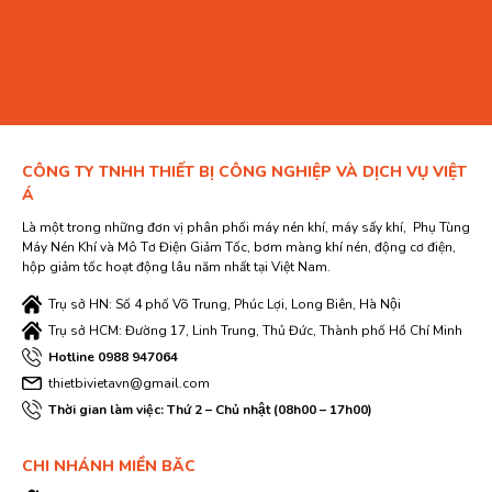
CÔNG TY TNHH THIẾT BỊ CÔNG NGHIỆP VÀ DỊCH VỤ VIỆT
Á
Là một trong những đơn vị phân phối máy nén khí, máy sấy khí, Phụ Tùng
Máy Nén Khí và Mô Tơ Điện Giảm Tốc, bơm màng khí nén, động cơ điện,
hộp giảm tốc hoạt động lâu năm nhất tại Việt Nam.
Trụ sở HN: Số 4 phố Võ Trung, Phúc Lợi, Long Biên, Hà Nội
Trụ sở HCM: Đường 17, Linh Trung, Thủ Đức, Thành phố Hồ Chí Minh
Hotline 0988 947064
thietbivietavn@gmail.com
Thời gian làm việc: Thứ 2 – Chủ nhật (08h00 – 17h00)
CHI NHÁNH MIỀN BĂC