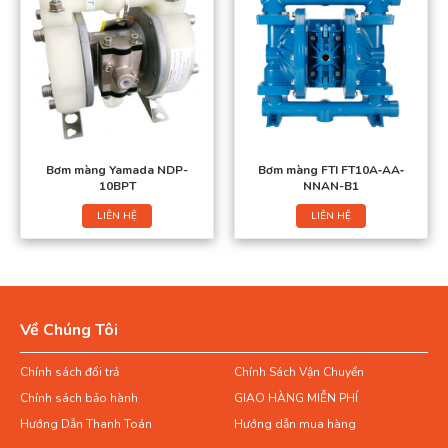
Bơm màng Yamada NDP-
Bơm màng FTI FT10A‐AA‐
10BPT
NNAN-B1
LIÊN HỆ
LIÊN HỆ
Về Chúng Tôi
Chính sách đổi trả
Chính Sách Vận Chuyển
Chính sách bảo hành
GIAO HÀNG MIỄN PHÍ
Hướng Dẫn Thanh Toán
Hướng dẫn mua hàng