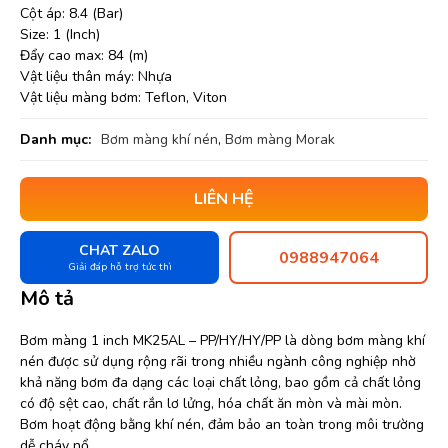
Cột áp: 8.4 (Bar)
Size: 1 (Inch)
Đẩy cao max: 84 (m)
Vật liệu thân máy: Nhựa
Vật liệu màng bơm: Teflon, Viton
Danh mục:
Bơm màng khí nén
,
Bơm màng Morak
LIÊN HỆ
CHAT ZALO
0988947064
Giải đáp hỗ trợ tức thì
Mô tả
Bơm màng 1 inch MK25AL – PP/HY/HY/PP là dòng bơm màng khí
nén được sử dụng rộng rãi trong nhiều ngành công nghiệp nhờ
khả năng bơm đa dạng các loại chất lỏng, bao gồm cả chất lỏng
có độ sệt cao, chất rắn lơ lửng, hóa chất ăn mòn và mài mòn.
Bơm hoạt động bằng khí nén, đảm bảo an toàn trong môi trường
dễ cháy nổ.