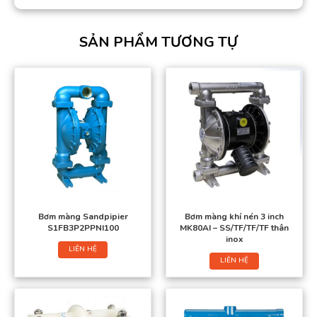
SẢN PHẨM TƯƠNG TỰ
Bơm màng Sandpipier
Bơm màng khí nén 3 inch
S1FB3P2PPNI100
MK80AI – SS/TF/TF/TF thân
inox
LIÊN HỆ
LIÊN HỆ