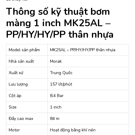
Thông số kỹ thuật bơm
màng 1 inch MK25AL –
PP/HY/HY/PP thân nhựa
Model sản phẩm
MK25AL – PP/HY/HY/PP thân nhựa
Nhà sản xuất
Morak
Xuất xứ
Trung Quốc
Lưu lượng
157 lít/phút
Cột áp
8,4 Bar
Size
1 inch
Đẩy cao max
84 m
Motor
Hoạt động bằng khí nén