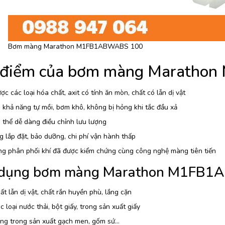
Bơm màng Marathon M1FB1ABWABS 100
 điểm của bơm màng Marath
c các loại hóa chất, axit có tính ăn mòn, chất có lẫn dị vật
khả năng tự mồi, bơm khô, không bị hỏng khi tắc đầu xả
thể dễ dàng điều chỉnh lưu lượng
 lắp đặt, bảo dưỡng, chi phí vận hành thấp
ng phân phối khí đã được kiểm chứng cùng công nghệ màng tiên tiến
dụng bơm màng Marathon M1FB
t lẫn dị vật, chất rắn huyền phù, lắng cặn
 loại nước thải, bột giấy, trong sản xuất giấy
ng trong sản xuất gạch men, gốm sứ…