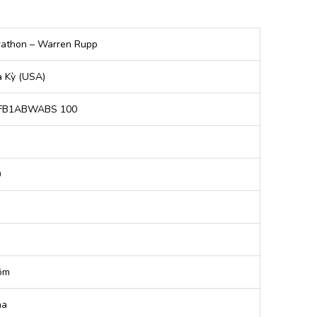
athon – Warren Rupp
 Kỳ (USA)
FB1ABWABS 100
0
ôm
na