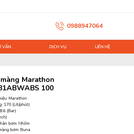
0988947064
Ư VẤN
DỊCH VỤ
LIÊN HỆ
màng Marathon
B1ABWABS 100
iệu: Marathon
: 170 (Lít/phút)
8.6 (Bar)
nch)
 thân bơm: Nhôm
 màng bơm: Buna