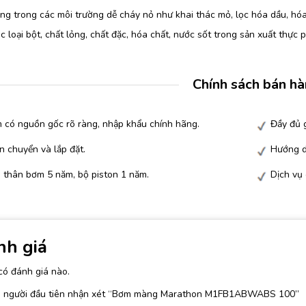
g trong các môi trường dễ cháy nỏ như khai thác mỏ, lọc hóa dầu, hóa
 loại bột, chất lỏng, chất đặc, hóa chất, nước sốt trong sản xuất thực
Chính sách bán h
 có nguồn gốc rõ ràng, nhập khẩu chính hãng.
Đầy đủ g
n chuyển và lắp đặt.
Hướng d
 thân bơm 5 năm, bộ piston 1 năm.
Dịch vụ
nh giá
có đánh giá nào.
à người đầu tiên nhận xét “Bơm màng Marathon M1FB1ABWABS 100”