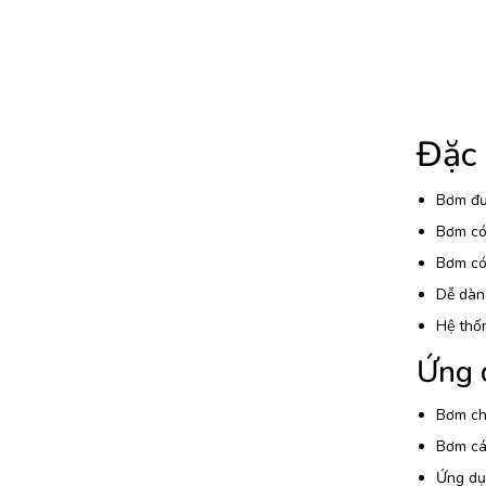
Đặc
Bơm đượ
Bơm có 
Bơm có 
Dễ dàng
Hệ thố
Ứng 
Bơm chấ
Bơm các
Ứng dụ