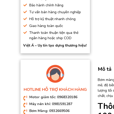
BƠM HÚT CHÂN KHÔNG
Bảo hành chính hãng
Tư vấn bán hàng chuyên nghiệp
BƠM ĐỊNH LƯỢNG
Hỗ trợ kỹ thuật nhanh chóng
MOTOR, HỘP GIẢM TỐC
Giao hàng toàn quốc
MÁY TẠO KHÍ NITO
Thanh toán thuận tiện qua thẻ
ngân hàng hoặc ship COD
Việt Á – Uy tín tạo dựng thương hiệu!
Mô tả
Bơm màng 
mẽ, độ bền
HOTLINE HỖ TRỢ KHÁCH HÀNG
lượng tối
chất, chịu
Motor giảm tốc: 0968320186
Thô
Máy nén khí: 0981591287
Bơm Màng: 0932669506