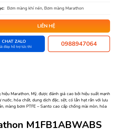
c:
Bơm màng khí nén
,
Bơm màng Marathon
LIÊN HỆ
CHAT ZALO
0988947064
ải đáp hỗ trợ tức thì
iệu Marathon, Mỹ, được đánh giá cao bởi hiệu suất mạnh
nước, hóa chất, dung dịch đặc, sệt, có lẫn hạt rắn với lưu
chắn, màng bơm PTFE – Santo cao cấp chống mài mòn, hóa
arathon M1FB1ABWABS