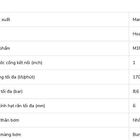
 xuất
Mar
Hoa
 phẩm
M1
ớc cổng kết nối (inch)
1
g tối đa (lít/phút)
17
tối đa (bar)
8,6
ính hạt rắn tối đa (mm)
6
u thân bơm
Nh
u màng bơm
Bu