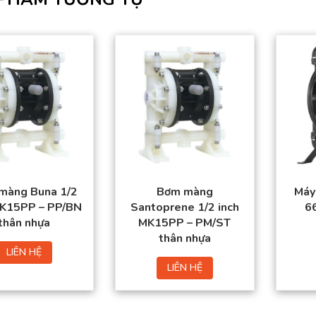
màng Buna 1/2
Bơm màng
Máy
MK15PP – PP/BN
Santoprene 1/2 inch
6
thân nhựa
MK15PP – PM/ST
thân nhựa
LIÊN HỆ
LIÊN HỆ