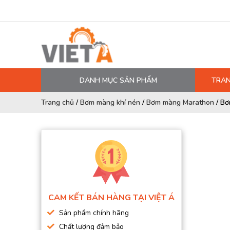
DANH MỤC SẢN PHẨM
TRAN
MÁY NÉN KHÍ
Trang chủ
/
Bơm màng khí nén
/
Bơm màng Marathon
/
Bơ
PHỤ TÙNG MÁY NÉN KHÍ
LỌC MÁY NÉN KHÍ
DẦU MÁY NÉN KHÍ
DÂY HƠI, ỐNG HƠI
MÁY SẤY KHÍ
CAM KẾT BÁN HÀNG TẠI VIỆT Á
BÌNH CHỨA KHÍ NÉN
Sản phẩm chính hãng
BƠM MÀNG KHÍ NÉN
Chất lượng đảm bảo