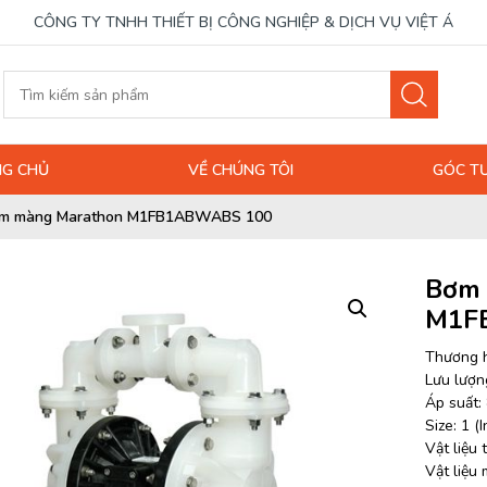
CÔNG TY TNHH THIẾT BỊ CÔNG NGHIỆP & DỊCH VỤ VIỆT Á
G CHỦ
VỀ CHÚNG TÔI
GÓC T
m màng Marathon M1FB1ABWABS 100
Bơm 
M1F
Thương h
Lưu lượng
Áp suất: 
Size: 1 (I
Vật liệu
Vật liệu