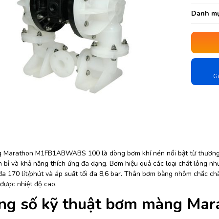
Danh mụ
Gi
Marathon M1FB1ABWABS 100 là dòng bơm khí nén nổi bật từ thương h
 bỉ và khả năng thích ứng đa dạng. Bơm hiệu quả các loại chất lỏng như 
 đa 170 lít/phút và áp suất tối đa 8,6 bar. Thân bơm bằng nhôm chắc 
 được nhiệt độ cao.
ng số kỹ thuật bơm màng M