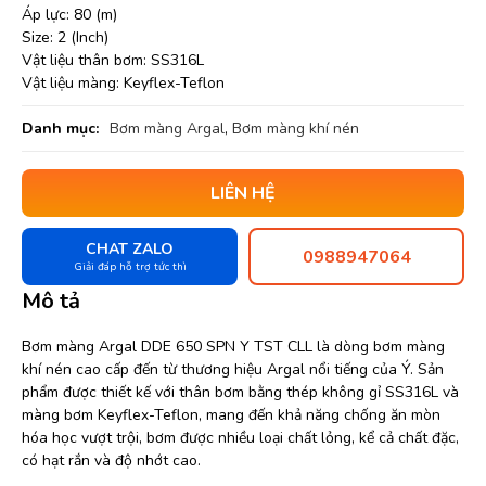
Áp lực: 80 (m)
Size: 2 (Inch)
Vật liệu thân bơm: SS316L
Vật liệu màng: Keyflex-Teflon
Danh mục:
Bơm màng Argal
,
Bơm màng khí nén
LIÊN HỆ
CHAT ZALO
0988947064
Giải đáp hỗ trợ tức thì
Mô tả
Bơm màng Argal DDE 650 SPN Y TST CLL là dòng bơm màng
khí nén cao cấp đến từ thương hiệu Argal nổi tiếng của Ý. Sản
phẩm được thiết kế với thân bơm bằng thép không gỉ SS316L và
màng bơm Keyflex-Teflon, mang đến khả năng chống ăn mòn
hóa học vượt trội, bơm được nhiều loại chất lỏng, kể cả chất đặc,
có hạt rắn và độ nhớt cao.