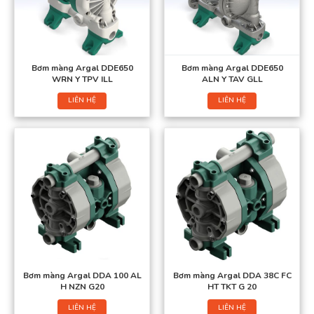
Bơm màng Argal DDE650
Bơm màng Argal DDE650
WRN Y TPV ILL
ALN Y TAV GLL
LIÊN HỆ
LIÊN HỆ
Bơm màng Argal DDA 100 AL
Bơm màng Argal DDA 38C FC
H NZN G20
HT TKT G 20
LIÊN HỆ
LIÊN HỆ