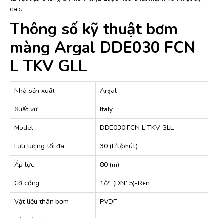
cao.
Thông số kỹ thuật bơm
màng Argal DDE030 FCN
L TKV GLL
Nhà sản xuất
Argal
Xuất xứ:
Italy
Model
DDE030 FCN L TKV GLL
Lưu lượng tối đa
30 (Lít/phút)
Áp lực
80 (m)
Cỡ cổng
1/2′ (DN15)-Ren
Vật liệu thân bơm
PVDF