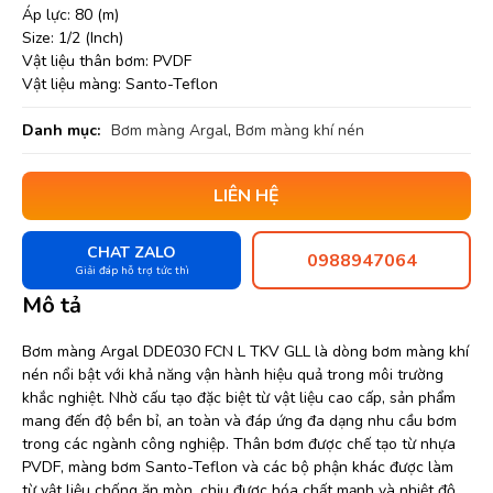
Áp lực: 80 (m)
Size: 1/2 (Inch)
Vật liệu thân bơm: PVDF
Vật liệu màng: Santo-Teflon
Danh mục:
Bơm màng Argal
,
Bơm màng khí nén
LIÊN HỆ
CHAT ZALO
0988947064
Giải đáp hỗ trợ tức thì
Mô tả
Bơm màng Argal DDE030 FCN L TKV GLL là dòng bơm màng khí
nén nổi bật với khả năng vận hành hiệu quả trong môi trường
khắc nghiệt. Nhờ cấu tạo đặc biệt từ vật liệu cao cấp, sản phẩm
mang đến độ bền bỉ, an toàn và đáp ứng đa dạng nhu cầu bơm
trong các ngành công nghiệp. Thân bơm được chế tạo từ nhựa
PVDF, màng bơm Santo-Teflon và các bộ phận khác được làm
từ vật liệu chống ăn mòn, chịu được hóa chất mạnh và nhiệt độ