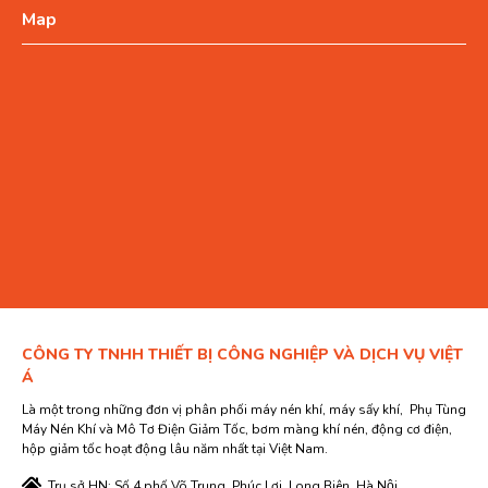
Map
CÔNG TY TNHH THIẾT BỊ CÔNG NGHIỆP VÀ DỊCH VỤ VIỆT
Á
Là một trong những đơn vị phân phối máy nén khí, máy sấy khí, Phụ Tùng
Máy Nén Khí và Mô Tơ Điện Giảm Tốc, bơm màng khí nén, động cơ điện,
hộp giảm tốc hoạt động lâu năm nhất tại Việt Nam.
Trụ sở HN: Số 4 phố Võ Trung, Phúc Lợi, Long Biên, Hà Nội