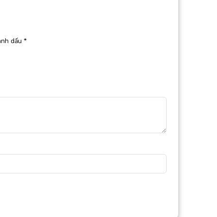
ánh dấu
*