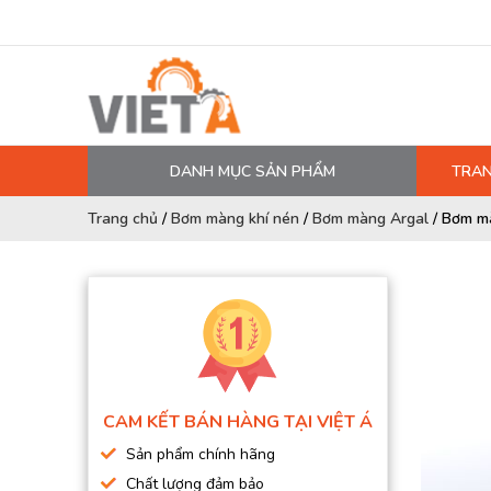
DANH MỤC SẢN PHẨM
TRAN
MÁY NÉN KHÍ
Trang chủ
/
Bơm màng khí nén
/
Bơm màng Argal
/
Bơm m
PHỤ TÙNG MÁY NÉN KHÍ
LỌC MÁY NÉN KHÍ
DẦU MÁY NÉN KHÍ
DÂY HƠI, ỐNG HƠI
MÁY SẤY KHÍ
CAM KẾT BÁN HÀNG TẠI VIỆT Á
BÌNH CHỨA KHÍ NÉN
Sản phẩm chính hãng
BƠM MÀNG KHÍ NÉN
Chất lượng đảm bảo