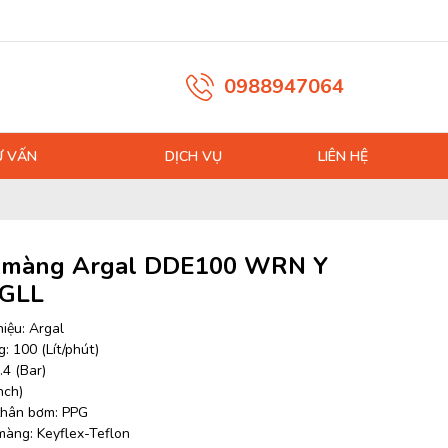
0988947064
Ư VẤN
DỊCH VỤ
LIÊN HỆ
màng Argal DDE100 WRN Y
 GLL
iệu: Argal
: 100 (Lít/phút)
.4 (Bar)
nch)
 thân bơm: PPG
 màng: Keyflex-Teflon