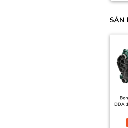
SẢN 
Bơm
DDA 1