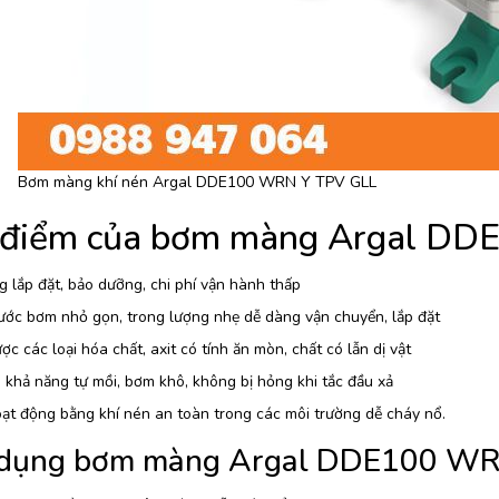
Bơm màng khí nén Argal DDE100 WRN Y TPV GLL
 điểm của bơm màng Argal D
 lắp đặt, bảo dưỡng, chi phí vận hành thấp
ước bơm nhỏ gọn, trong lượng nhẹ dễ dàng vận chuyển, lắp đặt
c các loại hóa chất, axit có tính ăn mòn, chất có lẫn dị vật
khả năng tự mồi, bơm khô, không bị hỏng khi tắc đầu xả
ạt động bằng khí nén an toàn trong các môi trường dễ cháy nổ.
dụng bơm màng Argal DDE100 WR