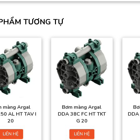
PHẨM TƯƠNG TỰ
 màng Argal
Bơm màng Argal
Bơ
50 AL HT TAV I
DDA 38C FC HT TKT
DDA 
20
G 20
LIÊN HỆ
LIÊN HỆ