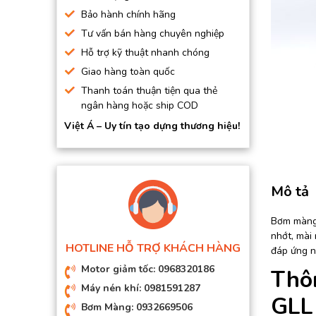
BƠM HÚT CHÂN KHÔNG
Bảo hành chính hãng
Tư vấn bán hàng chuyên nghiệp
BƠM ĐỊNH LƯỢNG
Hỗ trợ kỹ thuật nhanh chóng
MOTOR, HỘP GIẢM TỐC
Giao hàng toàn quốc
MÁY TẠO KHÍ NITO
Thanh toán thuận tiện qua thẻ
ngân hàng hoặc ship COD
Việt Á – Uy tín tạo dựng thương hiệu!
Mô tả
Bơm màng 
nhớt, mài 
HOTLINE HỖ TRỢ KHÁCH HÀNG
đáp ứng n
Motor giảm tốc: 0968320186
Thô
Máy nén khí: 0981591287
GLL
Bơm Màng: 0932669506