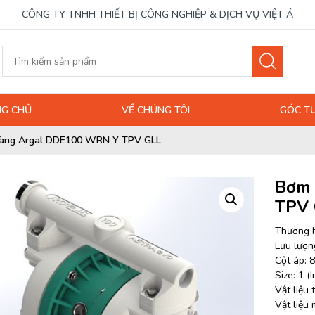
CÔNG TY TNHH THIẾT BỊ CÔNG NGHIỆP & DỊCH VỤ VIỆT Á
G CHỦ
VỀ CHÚNG TÔI
GÓC T
àng Argal DDE100 WRN Y TPV GLL
Bơm 
TPV
Thương h
Lưu lượng
Cột áp: 8
Size: 1 (I
Vật liệu
Vật liệu