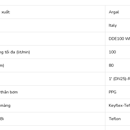
 xuất:
Argal
Italy
DDE100 W
g tối đa (lit/min)
100
(m)
80
g
1′ (DN25)-
u thân bơm
PPG
u màng
Keyflex-Tef
 Bi
Teflon