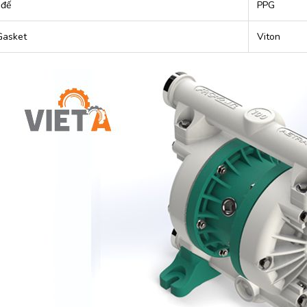
 đế
PPG
Gasket
Viton