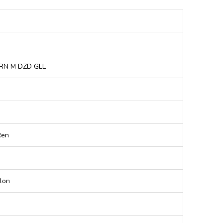
RN M DZD GLL
Ren
lon