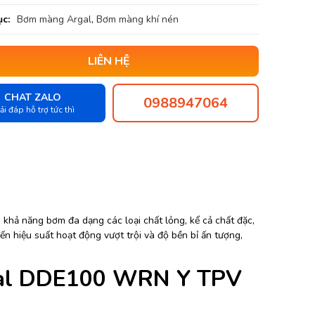
c:
Bơm màng Argal
,
Bơm màng khí nén
LIÊN HỆ
CHAT ZALO
0988947064
ải đáp hỗ trợ tức thì
ả năng bơm đa dạng các loại chất lỏng, kể cả chất đặc,
ến hiệu suất hoạt động vượt trội và độ bền bỉ ấn tượng,
gal DDE100 WRN Y TPV