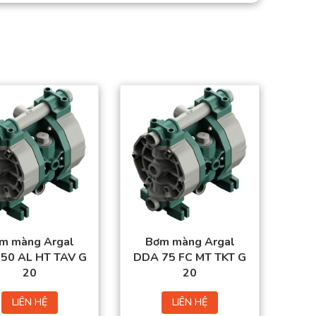
m màng Argal
Bơm màng Argal
50 AL HT TAV G
DDA 75 FC MT TKT G
20
20
LIÊN HỆ
LIÊN HỆ