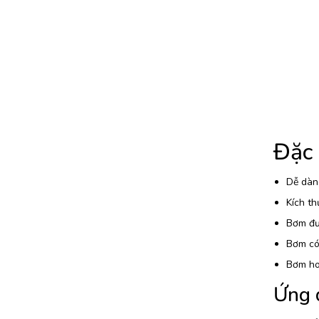
Đặc
Dễ dàng
Kích th
Bơm đượ
Bơm có 
Bơm ho
Ứng 