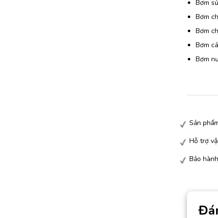
Bơm sử
Bơm chấ
Bơm chấ
Bơm các
Bơm nướ
Sản phẩm
Hỗ trợ vậ
Bảo hành
Đá