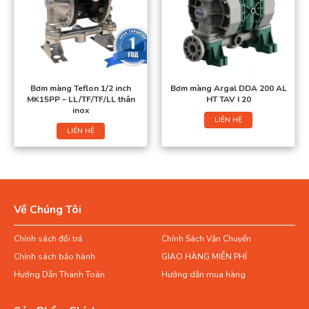
Bơm màng Teflon 1/2 inch
Bơm màng Argal DDA 200 AL
MK15PP – LL/TF/TF/LL thân
HT TAV I 20
inox
LIÊN HỆ
LIÊN HỆ
Về Chúng Tôi
Chính sách đổi trả
Chính Sách Vận Chuyển
Chính sách bảo hành
GIAO HÀNG MIỄN PHÍ
Hướng Dẫn Thanh Toán
Hướng dẫn mua hàng