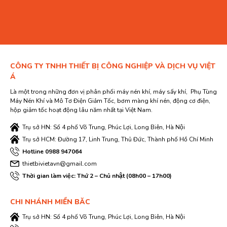
CÔNG TY TNHH THIẾT BỊ CÔNG NGHIỆP VÀ DỊCH VỤ VIỆT
Á
Là một trong những đơn vị phân phối máy nén khí, máy sấy khí, Phụ Tùng
Máy Nén Khí và Mô Tơ Điện Giảm Tốc, bơm màng khí nén, động cơ điện,
hộp giảm tốc hoạt động lâu năm nhất tại Việt Nam.
Trụ sở HN: Số 4 phố Võ Trung, Phúc Lợi, Long Biên, Hà Nội
Trụ sở HCM: Đường 17, Linh Trung, Thủ Đức, Thành phố Hồ Chí Minh
Hotline 0988 947064
thietbivietavn@gmail.com
Thời gian làm việc: Thứ 2 – Chủ nhật (08h00 – 17h00)
CHI NHÁNH MIỀN BĂC
Trụ sở HN: Số 4 phố Võ Trung, Phúc Lợi, Long Biên, Hà Nội