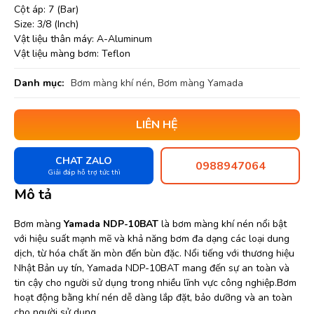
Cột áp: 7 (Bar)
Size: 3/8 (Inch)
Vật liệu thân máy: A-Aluminum
Vật liệu màng bơm: Teflon
Danh mục:
Bơm màng khí nén
,
Bơm màng Yamada
LIÊN HỆ
CHAT ZALO
0988947064
Giải đáp hỗ trợ tức thì
Mô tả
Bơm màng
Yamada NDP-10BAT
là bơm màng khí nén nổi bật
với hiệu suất mạnh mẽ và khả năng bơm đa dạng các loại dung
dịch, từ hóa chất ăn mòn đến bùn đặc. Nổi tiếng với thương hiệu
Nhật Bản uy tín, Yamada NDP-10BAT mang đến sự an toàn và
tin cậy cho người sử dụng trong nhiều lĩnh vực công nghiệp.Bơm
hoạt động bằng khí nén dễ dàng lắp đặt, bảo dưỡng và an toàn
cho người sử dụng.