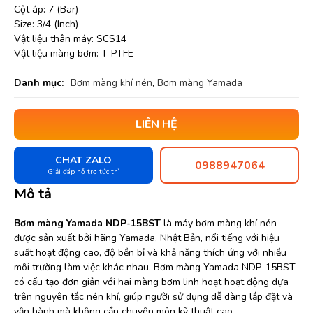
Cột áp: 7 (Bar)
Size: 3/4 (Inch)
Vật liệu thân máy: SCS14
Vật liệu màng bơm: T-PTFE
Danh mục:
Bơm màng khí nén
,
Bơm màng Yamada
LIÊN HỆ
CHAT ZALO
0988947064
Giải đáp hỗ trợ tức thì
Mô tả
Bơm màng Yamada NDP-15BST
là máy bơm màng khí nén
được sản xuất bởi hãng Yamada, Nhật Bản, nổi tiếng với hiệu
suất hoạt động cao, độ bền bỉ và khả năng thích ứng với nhiều
môi trường làm việc khác nhau. Bơm màng Yamada NDP-15BST
có cấu tạo đơn giản với hai màng bơm linh hoạt hoạt động dựa
trên nguyên tắc nén khí, giúp người sử dụng dễ dàng lắp đặt và
vận hành mà không cần chuyên môn kỹ thuật cao.