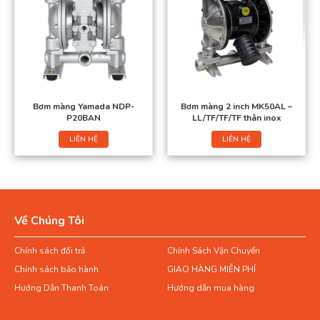
Bơm màng Yamada NDP-
Bơm màng 2 inch MK50AL –
P20BAN
LL/TF/TF/TF thân inox
LIÊN HỆ
LIÊN HỆ
Về Chúng Tôi
Chính sách đổi trả
Chính Sách Vận Chuyển
Chính sách bảo hành
GIAO HÀNG MIỄN PHÍ
Hướng Dẫn Thanh Toán
Hướng dẫn mua hàng