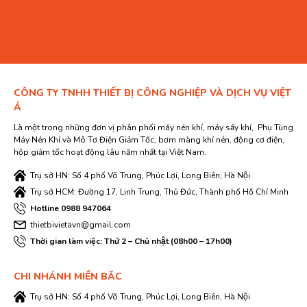
CÔNG TY TNHH THIẾT BỊ CÔNG NGHIỆP VÀ DỊCH VỤ VIỆT
Á
Là một trong những đơn vị phân phối máy nén khí, máy sấy khí, Phụ Tùng
Máy Nén Khí và Mô Tơ Điện Giảm Tốc, bơm màng khí nén, động cơ điện,
hộp giảm tốc hoạt động lâu năm nhất tại Việt Nam.
Trụ sở HN: Số 4 phố Võ Trung, Phúc Lợi, Long Biên, Hà Nội
Trụ sở HCM: Đường 17, Linh Trung, Thủ Đức, Thành phố Hồ Chí Minh
Hotline 0988 947064
thietbivietavn@gmail.com
Thời gian làm việc: Thứ 2 – Chủ nhật (08h00 – 17h00)
CHI NHÁNH MIỀN BĂC
Trụ sở HN: Số 4 phố Võ Trung, Phúc Lợi, Long Biên, Hà Nội