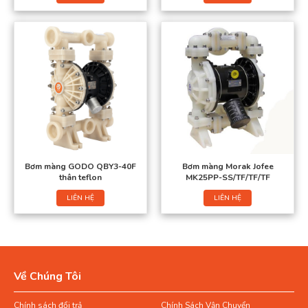
Bơm màng GODO QBY3-40F
Bơm màng Morak Jofee
thân teflon
MK25PP-SS/TF/TF/TF
LIÊN HỆ
LIÊN HỆ
Về Chúng Tôi
Chính sách đổi trả
Chính Sách Vận Chuyển