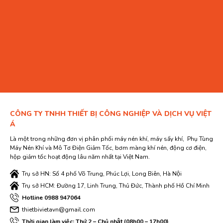
CÔNG TY TNHH THIẾT BỊ CÔNG NGHIỆP VÀ DỊCH VỤ VIỆT
Á
Là một trong những đơn vị phân phối máy nén khí, máy sấy khí, Phụ Tùng
Máy Nén Khí và Mô Tơ Điện Giảm Tốc, bơm màng khí nén, động cơ điện,
hộp giảm tốc hoạt động lâu năm nhất tại Việt Nam.
Trụ sở HN: Số 4 phố Võ Trung, Phúc Lợi, Long Biên, Hà Nội
Trụ sở HCM: Đường 17, Linh Trung, Thủ Đức, Thành phố Hồ Chí Minh
Hotline 0988 947064
thietbivietavn@gmail.com
Thời gian làm việc: Thứ 2 – Chủ nhật (08h00 – 17h00)