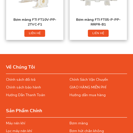
Bơm màng FTI FT10V‐PP‐
Bơm màng FTI FT05-P-PP-
2TVC‐F1
RRPR-B1
LIÊN HỆ
LIÊN HỆ
Về Chúng Tôi
Chính sách đổi trả
Chính Sách Vận Chuyển
Chính sách bảo hành
GIAO HÀNG MIỄN PHÍ
Hướng Dẫn Thanh Toán
Hướng dẫn mua hàng
Sản Phẩm Chính
Máy nén khí
Bơm màng
Lọc máy nén khí
Bơm hút chân không