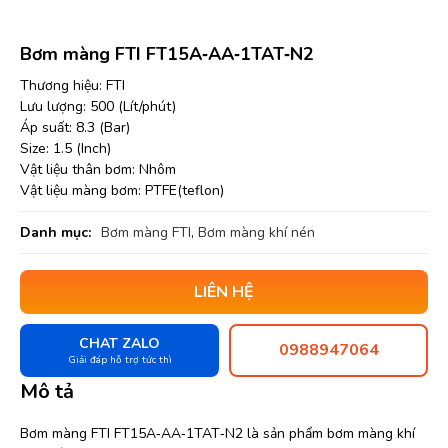
Bơm màng FTI FT15A‐AA‐1TAT‐N2
Thương hiệu: FTI
Lưu lượng: 500 (Lít/phút)
Áp suất: 8.3 (Bar)
Size: 1.5 (Inch)
Vật liệu thân bơm: Nhôm
Vật liệu màng bơm: PTFE(teflon)
Danh mục:
Bơm màng FTI
,
Bơm màng khí nén
LIÊN HỆ
CHAT ZALO
0988947064
Giải đáp hỗ trợ tức thì
Mô tả
Bơm màng FTI FT15A‐AA‐1TAT‐N2 là sản phẩm bơm màng khí