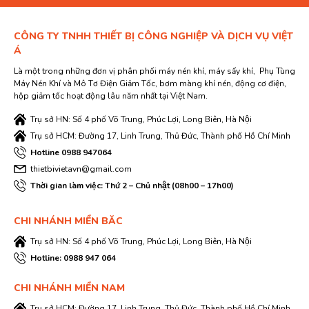
CÔNG TY TNHH THIẾT BỊ CÔNG NGHIỆP VÀ DỊCH VỤ VIỆT
Á
Là một trong những đơn vị phân phối máy nén khí, máy sấy khí, Phụ Tùng
Máy Nén Khí và Mô Tơ Điện Giảm Tốc, bơm màng khí nén, động cơ điện,
hộp giảm tốc hoạt động lâu năm nhất tại Việt Nam.
Trụ sở HN: Số 4 phố Võ Trung, Phúc Lợi, Long Biên, Hà Nội
Trụ sở HCM: Đường 17, Linh Trung, Thủ Đức, Thành phố Hồ Chí Minh
Hotline 0988 947064
thietbivietavn@gmail.com
Thời gian làm việc: Thứ 2 – Chủ nhật (08h00 – 17h00)
CHI NHÁNH MIỀN BĂC
Trụ sở HN: Số 4 phố Võ Trung, Phúc Lợi, Long Biên, Hà Nội
Hotline: 0988 947 064
CHI NHÁNH MIỀN NAM
Trụ sở HCM: Đường 17, Linh Trung, Thủ Đức, Thành phố Hồ Chí Minh