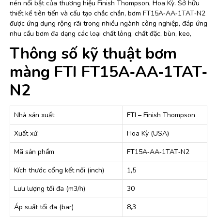
nén nổi bật của thương hiệu Finish Thompson, Hoa Kỳ. Sở hữu
thiết kế tiên tiến và cấu tạo chắc chắn, bơm FT15A‐AA‐1TAT‐N2
được ứng dụng rộng rãi trong nhiều ngành công nghiệp, đáp ứng
nhu cầu bơm đa dạng các loại chất lỏng, chất đặc, bùn, keo,
Thông số kỹ thuật bơm
màng FTI FT15A‐AA‐1TAT‐
N2
Nhà sản xuất:
FTI – Finish Thompson
Xuất xứ:
Hoa Kỳ (USA)
Mã sản phẩm
FT15A‐AA‐1TAT‐N2
Kích thước cổng kết nối (inch)
1,5
Lưu lượng tối đa (m3/h)
30
Áp suất tối đa (bar)
8,3