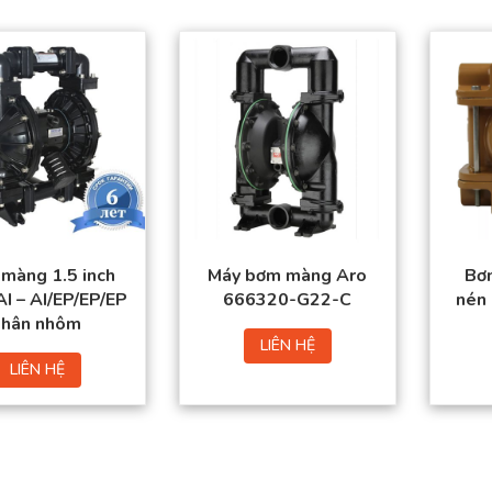
màng 1.5 inch
Máy bơm màng Aro
Bơm
I – AI/EP/EP/EP
666320-G22-C
nén
thân nhôm
LIÊN HỆ
LIÊN HỆ