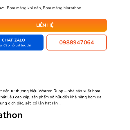
c:
Bơm màng khí nén
,
Bơm màng Marathon
LIÊN HỆ
CHAT ZALO
0988947064
ải đáp hỗ trợ tức thì
t đến từ thương hiệu Warren Rupp – nhà sản xuất bơm
 chất liệu cao cấp, sản phẩm sở hữuđến khả năng bơm đa
ng dịch đặc, sệt, có lẫn hạt rắn,…
athon