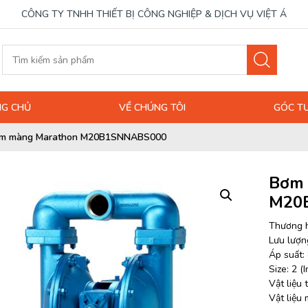
CÔNG TY TNHH THIẾT BỊ CÔNG NGHIỆP & DỊCH VỤ VIỆT Á
G CHỦ
VỀ CHÚNG TÔI
GÓC T
m màng Marathon M20B1SNNABS000
Bơm 
M20
Thương h
Lưu lượng
Áp suất: 
Size: 2 (I
Vật liệu
Vật liệu