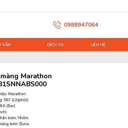
0988947064
Ư VẤN
DỊCH VỤ
LIÊN HỆ
màng Marathon
B1SNNABS000
iệu: Marathon
: 567 (Lít/phút)
8.6 (Bar)
nch)
 thân bơm: Nhôm
 màng bơm: Buna