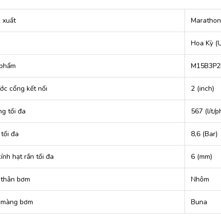
 xuất
Marathon
Hoa Kỳ (
 phẩm
M15B3P2
ớc cổng kết nối
2 (inch)
g tối đa
567 (lít/p
tối đa
8,6 (Bar)
nh hạt rắn tối đa
6 (mm)
u thân bơm
Nhôm
u màng bơm
Buna