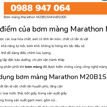
Bơm màng Marathon M20B1SNNABS000
 điểm của bơm màng Marath
c các loại hóa chất, axit có tính ăn mòn, chất có lẫn dị vật
khả năng tự mồi, bơm khô, không bị hỏng khi tắc đầu xả
thể dễ dàng điều chỉnh lưu lượng
 lắp đặt, bảo dưỡng, chi phí vận hành thấp
ng phân phối khí
bơm màng
đã được kiểm chứng cùng công nghệ màng 
dụng bơm màng Marathon M20B
t lẫn dị vật, chất rắn huyền phù, lắng cặn
 loại nước thải, bột giấy, trong sản xuất giấy
ng trong sản xuất gạch men, gốm sứ…