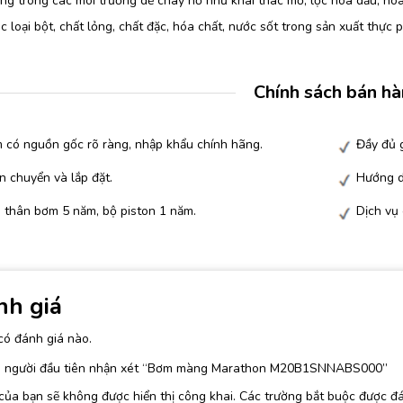
g trong các môi trường dễ cháy nỏ như khai thác mỏ, lọc hóa dầu, hóa
 loại bột, chất lỏng, chất đặc, hóa chất, nước sốt trong sản xuất thực
Chính sách bán h
 có nguồn gốc rõ ràng, nhập khẩu chính hãng.
Đầy đủ g
n chuyển và lắp đặt.
Hướng d
 thân bơm 5 năm, bộ piston 1 năm.
Dịch vụ
nh giá
có đánh giá nào.
à người đầu tiên nhận xét “Bơm màng Marathon M20B1SNNABS000”
của bạn sẽ không được hiển thị công khai.
Các trường bắt buộc được đ