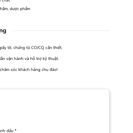
 chất
 phẩm, dược phẩm
àng
iấy tờ, chứng từ CO/CQ cần thiết.
ẫn vận hành và hỗ trợ kỹ thuật.
 chăm sóc khách hàng chu đáo!
ánh dấu
*