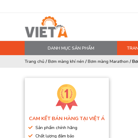
DANH MỤC SẢN PHẨM
TRAN
MÁY NÉN KHÍ
Trang chủ
/
Bơm màng khí nén
/
Bơm màng Marathon
/
Bơ
PHỤ TÙNG MÁY NÉN KHÍ
LỌC MÁY NÉN KHÍ
DẦU MÁY NÉN KHÍ
DÂY HƠI, ỐNG HƠI
MÁY SẤY KHÍ
CAM KẾT BÁN HÀNG TẠI VIỆT Á
BÌNH CHỨA KHÍ NÉN
Sản phẩm chính hãng
BƠM MÀNG KHÍ NÉN
Chất lượng đảm bảo