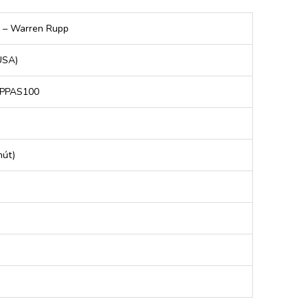
 – Warren Rupp
USA)
PPAS100
hút)