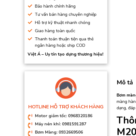
BƠM HÚT CHÂN KHÔNG
Bảo hành chính hãng
Tư vấn bán hàng chuyên nghiệp
BƠM ĐỊNH LƯỢNG
Hỗ trợ kỹ thuật nhanh chóng
MOTOR, HỘP GIẢM TỐC
Giao hàng toàn quốc
MÁY TẠO KHÍ NITO
Thanh toán thuận tiện qua thẻ
ngân hàng hoặc ship COD
Việt Á – Uy tín tạo dựng thương hiệu!
Mô tả
Bơm màn
màng hàng
HOTLINE HỖ TRỢ KHÁCH HÀNG
dạng, đáp 
Motor giảm tốc: 0968320186
Thô
Máy nén khí: 0981591287
M20
Bơm Màng: 0932669506