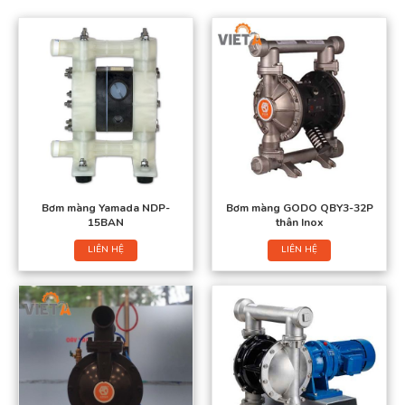
Bơm màng Yamada NDP-
Bơm màng GODO QBY3-32P
15BAN
thân Inox
LIÊN HỆ
LIÊN HỆ