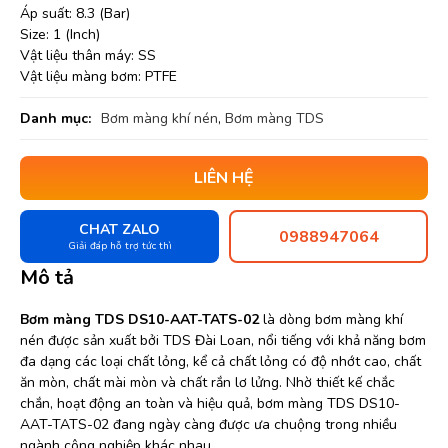
Áp suất: 8.3 (Bar)
Size: 1 (Inch)
Vật liệu thân máy: SS
Vật liệu màng bơm: PTFE
Danh mục:
Bơm màng khí nén
,
Bơm màng TDS
LIÊN HỆ
CHAT ZALO
0988947064
Giải đáp hỗ trợ tức thì
Mô tả
Bơm màng TDS DS10-AAT-TATS-02
là dòng bơm màng khí
nén được sản xuất bởi TDS Đài Loan, nổi tiếng với khả năng bơm
đa dạng các loại chất lỏng, kể cả chất lỏng có độ nhớt cao, chất
ăn mòn, chất mài mòn và chất rắn lơ lửng. Nhờ thiết kế chắc
chắn, hoạt động an toàn và hiệu quả, bơm màng TDS DS10-
AAT-TATS-02 đang ngày càng được ưa chuộng trong nhiều
ngành công nghiệp khác nhau.