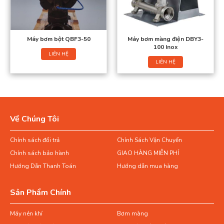
Máy bơm bột QBF3-50
Máy bơm màng điện DBY3-
100 Inox
LIÊN HỆ
LIÊN HỆ
Về Chúng Tôi
Chính sách đổi trả
Chính Sách Vận Chuyển
Chính sách bảo hành
GIAO HÀNG MIỄN PHÍ
Hướng Dẫn Thanh Toán
Hướng dẫn mua hàng
Sản Phẩm Chính
Máy nén khí
Bơm màng