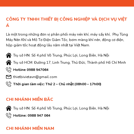
CÔNG TY TNHH THIẾT BỊ CÔNG NGHIỆP VÀ DỊCH VỤ VIỆT
Á
Là một trong những đơn vị phân phối máy nén khí, máy sấy khí, Phụ Tùng
Máy Nén Khí và Mô Tơ Điện Giảm Tốc, bơm màng khí nén, động cơ điện,
hộp giảm tốc hoạt động lâu năm nhất tại Việt Nam.
Trụ sở HN: Số 4 phố Võ Trung, Phúc Lợi, Long Biên, Hà Nội
Trụ sở HCM: Đường 17, Linh Trung, Thủ Đức, Thành phố Hồ Chí Minh
Hotline 0988 947064
thietbivietavn@gmail.com
Thời gian làm việc: Thứ 2 – Chủ nhật (08h00 – 17h00)
CHI NHÁNH MIỀN BĂC
Trụ sở HN: Số 4 phố Võ Trung, Phúc Lợi, Long Biên, Hà Nội
Hotline: 0988 947 064
CHI NHÁNH MIỀN NAM