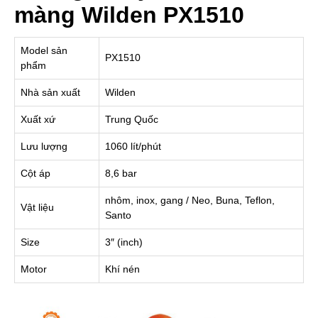
màng Wilden PX1510
Model sản
PX1510
phẩm
Nhà sản xuất
Wilden
Xuất xứ
Trung Quốc
Lưu lượng
1060 lít/phút
Cột áp
8,6 bar
nhôm, inox, gang / Neo, Buna, Teflon,
Vật liệu
Santo
Size
3″ (inch)
Motor
Khí nén