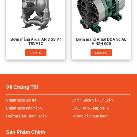
Bơm màng Argal AR 3 SS VT
Bơm màng Argal DDA 50 AL
TSVM1C
H NZN G20
LIÊN HỆ
LIÊN HỆ
Về Chúng Tôi
Chính sách đổi trả
Chính Sách Vận Chuyển
Chính sách bảo hành
GIAO HÀNG MIỄN PHÍ
Hướng Dẫn Thanh Toán
Hướng dẫn mua hàng
Sản Phẩm Chính