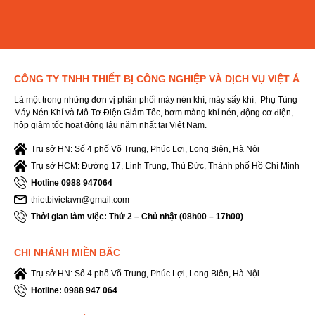
CÔNG TY TNHH THIẾT BỊ CÔNG NGHIỆP VÀ DỊCH VỤ VIỆT Á
Là một trong những đơn vị phân phối máy nén khí, máy sấy khí, Phụ Tùng
Máy Nén Khí và Mô Tơ Điện Giảm Tốc, bơm màng khí nén, động cơ điện,
hộp giảm tốc hoạt động lâu năm nhất tại Việt Nam.
Trụ sở HN: Số 4 phố Võ Trung, Phúc Lợi, Long Biên, Hà Nội
Trụ sở HCM: Đường 17, Linh Trung, Thủ Đức, Thành phố Hồ Chí Minh
Hotline 0988 947064
thietbivietavn@gmail.com
Thời gian làm việc: Thứ 2 – Chủ nhật (08h00 – 17h00)
CHI NHÁNH MIỀN BĂC
Trụ sở HN: Số 4 phố Võ Trung, Phúc Lợi, Long Biên, Hà Nội
Hotline: 0988 947 064