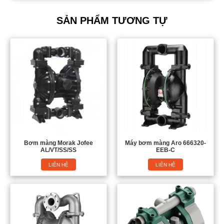
SẢN PHẨM TƯƠNG TỰ
Bơm màng Morak Jofee
Máy bơm màng Aro 666320-
AL/VT/SS/SS
EEB-C
LIÊN HỆ
LIÊN HỆ