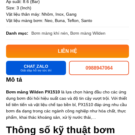
Áp suất: 8.6 (Bar)
Size: 3 (Inch)
Vật liệu thân máy: Nhôm, Inox, Gang
Vật liệu màng bơm: Neo, Buna, Teflon, Santo
Danh mục:
Bơm màng khí nén
,
Bơm màng Wilden
LIÊN HỆ
CHAT ZALO
0988947064
Giải đáp hỗ trợ tức thì
Mô tả
Bơm màng Wilden PX1510
là lựa chọn hàng đầu cho các ứng
dụng bơm đòi hỏi hiệu suất cao và độ tin cậy vượt trội. Với thiết
kế tiên tiến và vật liệu chế tạo bền bỉ, PX1510 đáp ứng nhu cầu
bơm đa dạng trong các ngành công nghiệp như hóa chất, thực
phẩm, khai thác khoáng sản, xử lý nước thải,…
Thông số kỹ thuật bơm