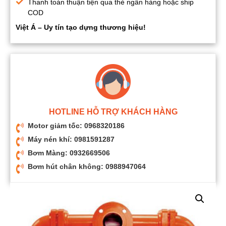
Thanh toán thuận tiện qua thẻ ngân hàng hoặc ship
COD
Việt Á – Uy tín tạo dựng thương hiệu!
HOTLINE HỖ TRỢ KHÁCH HÀNG
Motor giảm tốc: 0968320186
Máy nén khí: 0981591287
Bơm Màng: 0932669506
Bơm hút chân không: 0988947064