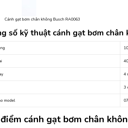
Cánh gạt bơm chân không Busch RA0063
g số kỹ thuật cánh gạt bơm chân
ộng
1
ài
4
ày
4
3 
ho model
0
 điểm cánh gạt bơm chân khô