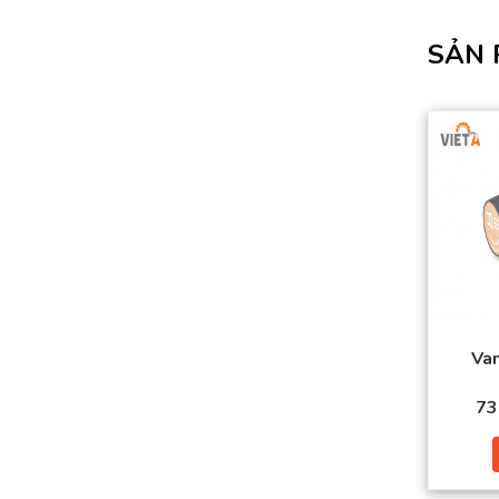
SẢN 
Va
73