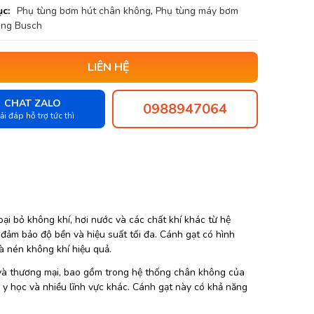
c:
Phụ tùng bơm hút chân không
,
Phụ tùng máy bơm
ông Busch
LIÊN HỆ
CHAT ZALO
0988947064
ải đáp hỗ trợ tức thì
oại bỏ không khí, hơi nước và các chất khí khác từ hệ
 đảm bảo độ bền và hiệu suất tối đa. Cánh gạt có hình
à nén không khí hiệu quả.
à thương mại, bao gồm trong hệ thống chân không của
, y học và nhiều lĩnh vực khác. Cánh gạt này có khả năng