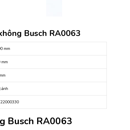
 không Busch RA0063
00 mm
0 mm
 mm
cánh
722000330
ng Busch RA0063