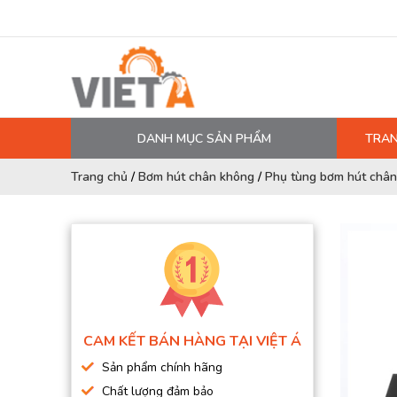
DANH MỤC SẢN PHẨM
TRAN
MÁY NÉN KHÍ
Trang chủ
/
Bơm hút chân không
/
Phụ tùng bơm hút châ
PHỤ TÙNG MÁY NÉN KHÍ
LỌC MÁY NÉN KHÍ
DẦU MÁY NÉN KHÍ
DÂY HƠI, ỐNG HƠI
MÁY SẤY KHÍ
CAM KẾT BÁN HÀNG TẠI VIỆT Á
BÌNH CHỨA KHÍ NÉN
Sản phẩm chính hãng
BƠM MÀNG KHÍ NÉN
Chất lượng đảm bảo