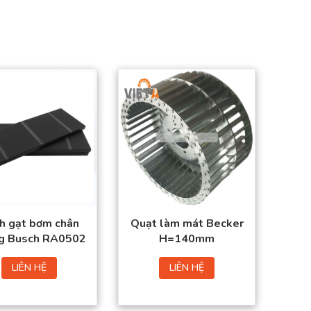
Sản phẩm đạt tiêu
Sản phẩm đạt tiêu
chuẩn chất lượng
chuẩn chất lượng
cao.
cao.
Hàng có sẵn trong
Hàng có sẵn trong
kho
kho
Giá thành tốt nhất
Giá thành tốt nhất thị
thị trường.
trường.
Đặt mua thuận tiện –
Đặt mua thuận tiện –
Giao hàng toàn quốc
Giao hàng toàn
quốc.
h gạt bơm chân
Quạt làm mát Becker
g Busch RA0502
H=140mm
LIÊN HỆ
LIÊN HỆ