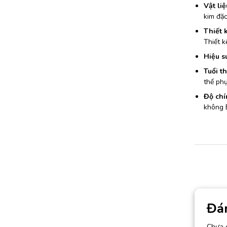
Vật liệ
kim đặc
Thiết 
Thiết k
Hiệu s
Tuổi th
thế phụ
Độ chí
không 
Đá
Chưa 