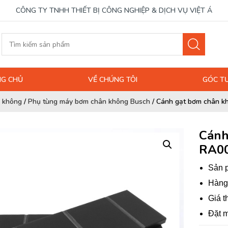
CÔNG TY TNHH THIẾT BỊ CÔNG NGHIỆP & DỊCH VỤ VIỆT Á
G CHỦ
VỀ CHÚNG TÔI
GÓC T
n không
/
Phụ tùng máy bơm chân không Busch
/
Cánh gạt bơm chân k
Cánh
RA0
Sản p
Hàng 
Giá t
Đặt m