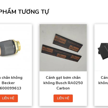
PHẨM TƯƠNG TỰ
Sản phẩm đạt tiêu
Sản phẩm đạt tiêu
chuẩn chất lượng
chuẩn chất lượng
cao.
cao.
Hàng có sẵn trong
Hàng có sẵn trong
kho
kho
Giá thành tốt nhất
Giá thành tốt nhất thị
thị trường.
trường.
Đặt mua thuận tiện –
Đặt mua thuận tiện –
Giao hàng toàn
Giao hàng toàn
quốc.
quốc.
n chân không
Cánh gạt bơm chân
Cán
Becker
không Busch RA0250
khôn
600099613
Carbon
LIÊN HỆ
LIÊN HỆ