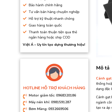
BƠM HÚT CHÂN KHÔNG
Bảo hành chính hãng
Tư vấn bán hàng chuyên nghiệp
BƠM ĐỊNH LƯỢNG
Hỗ trợ kỹ thuật nhanh chóng
MOTOR, HỘP GIẢM TỐC
Giao hàng toàn quốc
MÁY TẠO KHÍ NITO
Thanh toán thuận tiện qua thẻ
ngân hàng hoặc ship COD
Việt Á – Uy tín tạo dựng thương hiệu!
Mô tả
Cánh gạt
thống hoặc
HOTLINE HỖ TRỢ KHÁCH HÀNG
dạng đặc b
Motor giảm tốc: 0968320186
Cánh gạt 
Máy nén khí: 0981591287
ngành công
tạo ra áp 
Bơm Màng: 0932669506