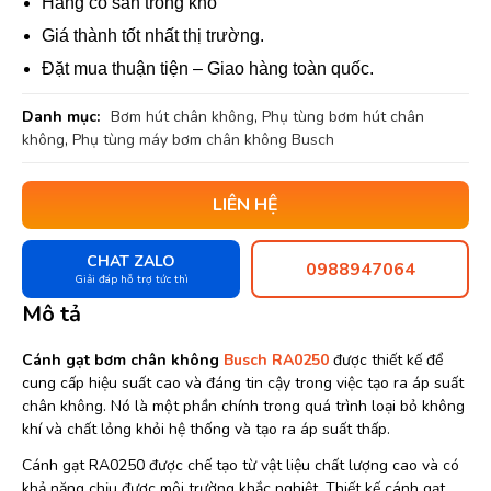
Hàng có sẵn trong kho
Giá thành tốt nhất thị trường.
Đặt mua thuận tiện – Giao hàng toàn quốc.
Danh mục:
Bơm hút chân không
,
Phụ tùng bơm hút chân
không
,
Phụ tùng máy bơm chân không Busch
LIÊN HỆ
CHAT ZALO
0988947064
Giải đáp hỗ trợ tức thì
Mô tả
Cánh gạt bơm chân không
Busch RA0250
được thiết kế để
cung cấp hiệu suất cao và đáng tin cậy trong việc tạo ra áp suất
chân không. Nó là một phần chính trong quá trình loại bỏ không
khí và chất lỏng khỏi hệ thống và tạo ra áp suất thấp.
Cánh gạt RA0250 được chế tạo từ vật liệu chất lượng cao và có
khả năng chịu được môi trường khắc nghiệt. Thiết kế cánh gạt