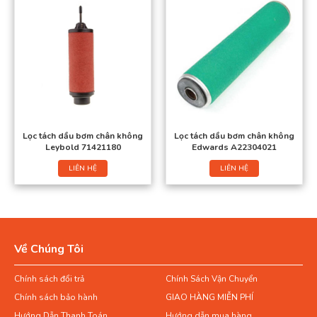
Lọc tách dầu bơm chân không
Lọc tách dầu bơm chân không
Leybold 71421180
Edwards A22304021
LIÊN HỆ
LIÊN HỆ
Về Chúng Tôi
Chính sách đổi trả
Chính Sách Vận Chuyển
Chính sách bảo hành
GIAO HÀNG MIỄN PHÍ
Hướng Dẫn Thanh Toán
Hướng dẫn mua hàng