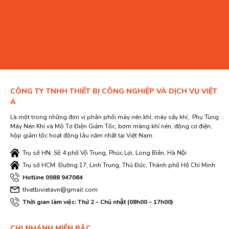
CÔNG TY TNHH THIẾT BỊ CÔNG NGHIỆP VÀ DỊCH VỤ VIỆT
Á
Là một trong những đơn vị phân phối máy nén khí, máy sấy khí, Phụ Tùng
Máy Nén Khí và Mô Tơ Điện Giảm Tốc, bơm màng khí nén, động cơ điện,
hộp giảm tốc hoạt động lâu năm nhất tại Việt Nam.
Trụ sở HN: Số 4 phố Võ Trung, Phúc Lợi, Long Biên, Hà Nội
Trụ sở HCM: Đường 17, Linh Trung, Thủ Đức, Thành phố Hồ Chí Minh
Hotline 0988 947064
thietbivietavn@gmail.com
Thời gian làm việc: Thứ 2 – Chủ nhật (08h00 – 17h00)
CHI NHÁNH MIỀN BĂC