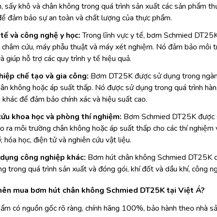
, sấy khô và chân không trong quá trình sản xuất các sản phẩm thự
để đảm bảo sự an toàn và chất lượng của thực phẩm.
tế và công nghệ y học:
Trong lĩnh vực y tế, bơm Schmied DT25K 
 châm cứu, máy phẫu thuật và máy xét nghiệm. Nó đảm bảo môi tr
à giúp hỗ trợ các quy trình y tế hiệu quả.
iệp chế tạo và gia công:
Bơm DT25K được sử dụng trong ngành 
ân không hoặc áp suất thấp. Nó được sử dụng trong quá trình hàn, 
khác để đảm bảo chính xác và hiệu suất cao.
ứu khoa học và phòng thí nghiệm:
Bơm Schmied DT25K được sử 
o ra môi trường chân không hoặc áp suất thấp cho các thí nghiệm v
, hóa học, điện tử và nghiên cứu vật liệu.
dụng công nghiệp khác:
Bơm hút chân không Schmied DT25K cũ
g trong quá trình sản xuất và đóng gói, khí đốt và dầu khí, công n
 nên mua bơm hút chân không Schmied DT25K tại Việt Á?
ẩm có nguồn gốc rõ ràng, chính hãng 100%, bảo hành theo nhà sả