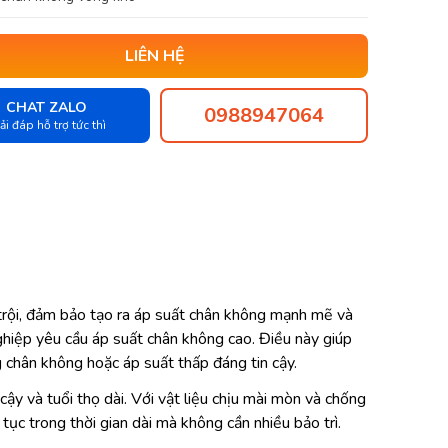
LIÊN HỆ
CHAT ZALO
0988947064
ải đáp hỗ trợ tức thì
trội, đảm bảo tạo ra áp suất chân không mạnh mẽ và
ghiệp yêu cầu áp suất chân không cao. Điều này giúp
g chân không hoặc áp suất thấp đáng tin cậy.
y và tuổi thọ dài. Với vật liệu chịu mài mòn và chống
ục trong thời gian dài mà không cần nhiều bảo trì.