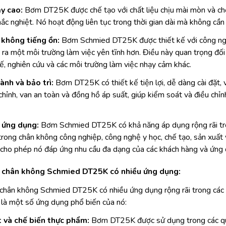
ậy cao:
Bơm DT25K được chế tạo với chất liệu chịu mài mòn và ch
ắc nghiệt. Nó hoạt động liên tục trong thời gian dài mà không cần n
 không tiếng ồn:
Bơm Schmied DT25K được thiết kế với công nghệ
 ra một môi trường làm việc yên tĩnh hơn. Điều này quan trọng đối
ế, nghiên cứu và các môi trường làm việc nhạy cảm khác.
ành và bảo trì:
Bơm DT25K có thiết kế tiện lợi, dễ dàng cài đặt, v
chỉnh, van an toàn và đồng hồ áp suất, giúp kiểm soát và điều chỉn
 ứng dụng:
Bơm Schmied DT25K có khả năng áp dụng rộng rãi tr
rong chân không công nghiệp, công nghệ y học, chế tạo, sản xuất vậ
 cho phép nó đáp ứng nhu cầu đa dạng của các khách hàng và ứng 
 chân không Schmied DT25K có nhiều ứng dụng:
chân không Schmied DT25K có nhiều ứng dụng rộng rãi trong các 
là một số ứng dụng phổ biến của nó:
 và chế biến thực phẩm:
Bơm DT25K được sử dụng trong các quy 