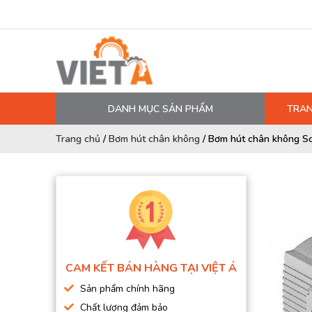
DANH MỤC SẢN PHẨM
TRAN
MÁY NÉN KHÍ
Trang chủ
/
Bơm hút chân không
/
Bơm hút chân không S
PHỤ TÙNG MÁY NÉN KHÍ
LỌC MÁY NÉN KHÍ
DẦU MÁY NÉN KHÍ
DÂY HƠI, ỐNG HƠI
MÁY SẤY KHÍ
CAM KẾT BÁN HÀNG TẠI VIỆT Á
BÌNH CHỨA KHÍ NÉN
Sản phẩm chính hãng
BƠM MÀNG KHÍ NÉN
Chất lượng đảm bảo