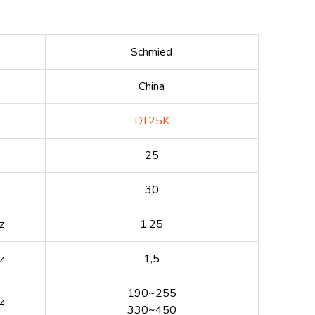
Schmied
China
DT25K
25
30
z
1,25
z
1,5
190~255
z
330~450