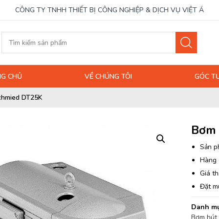
CÔNG TY TNHH THIẾT BỊ CÔNG NGHIỆP & DỊCH VỤ VIỆT Á
G CHỦ
VỀ CHÚNG TÔI
GÓC T
chmied DT25K
Bơm 
Sản p
Hàng 
Giá th
Đặt m
Danh mụ
Bơm hút 