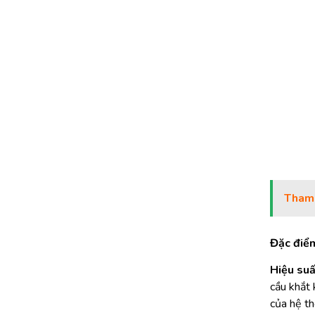
Tham
Đặc điể
Hiệu suất
cầu khắt 
của hệ t