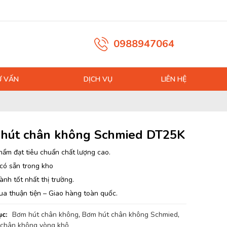
0988947064
Ư VẤN
DỊCH VỤ
LIÊN HỆ
hút chân không Schmied DT25K
hẩm đạt tiêu chuẩn chất lượng cao.
có sẵn trong kho
ành tốt nhất thị trường.
ua thuận tiện – Giao hàng toàn quốc.
c:
Bơm hút chân không
,
Bơm hút chân không Schmied
,
chân không vòng khô