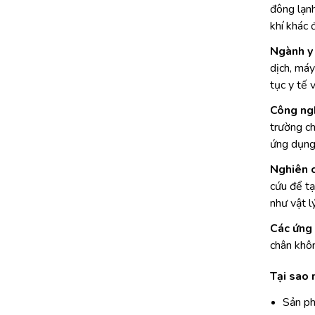
đông lạnh
khí khác 
Ngành y 
dịch, máy
tục y tế v
Công ngh
trường ch
ứng dụng 
Nghiên c
cứu để tạ
như vật lý
Các ứng 
chân khôn
Tại sao
Sản ph