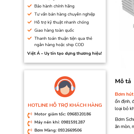
BƠM HÚT CHÂN KHÔNG
Bảo hành chính hãng
Tư vấn bán hàng chuyên nghiệp
BƠM ĐỊNH LƯỢNG
Hỗ trợ kỹ thuật nhanh chóng
MOTOR, HỘP GIẢM TỐC
Giao hàng toàn quốc
MÁY TẠO KHÍ NITO
Thanh toán thuận tiện qua thẻ
ngân hàng hoặc ship COD
Việt Á – Uy tín tạo dựng thương hiệu!
Mô tả
Bơm hút
ổn định, 
HOTLINE HỖ TRỢ KHÁCH HÀNG
loại bỏ k
Motor giảm tốc: 0968320186
Bơm Schmi
Máy nén khí: 0981591287
ăn mòn, n
Bơm Màng: 0932669506