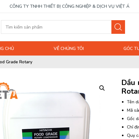
CÔNG TY TNHH THIẾT BỊ CÔNG NGHIỆP & DỊCH VỤ VIỆT Á
G CHỦ
VỀ CHÚNG TÔI
GÓC T
ood Grade Rotary
Dầu 
Rota
Tên d
Mã sả
Gốc d
Chỉ đị
Quy c