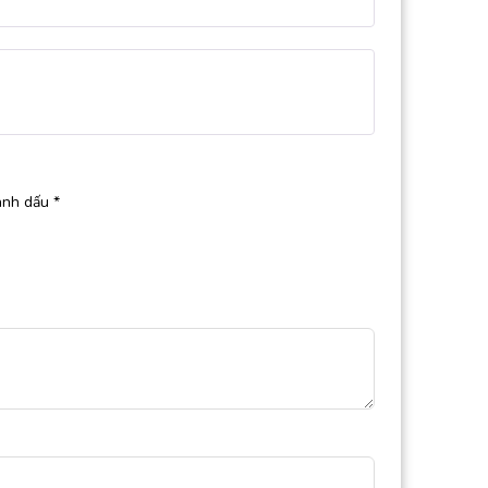
ánh dấu
*