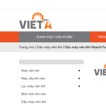
DANH MỤC SẢN PHẨM
TRAN
MÁY NÉN KHÍ
Trang chủ
/
Dầu máy nén khí
/
Dầu máy nén khí Hitachi F
PHỤ TÙNG MÁY NÉN KHÍ
LỌC MÁY NÉN KHÍ
DẦU MÁY NÉN KHÍ
Máy nén khí
▾
Máy sấy khí nén
DÂY HƠI, ỐNG HƠI
▾
Lọc máy nén khí
▾
MÁY SẤY KHÍ
Bình tích khí nén
BÌNH CHỨA KHÍ NÉN
Dầu máy nén khí
BƠM MÀNG KHÍ NÉN