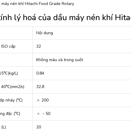
 máy nén khí Hitachi Food Grade Rotary
tính lý hoá của dầu máy nén khí Hit
Nội dung
 ISO cấp
32
c
Không màu và trong suốt
15℃(kg/L)
0.84
t 40℃(mm2/s)
32.8
ớp nháy (℃)
＞ 200
ng đặc (℃)
＜ －50
 (L)
20