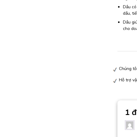
Dầu có 
dầu, ti
Dầu giú
cho do
Chúng tô
Hỗ trợ vậ
1 đ