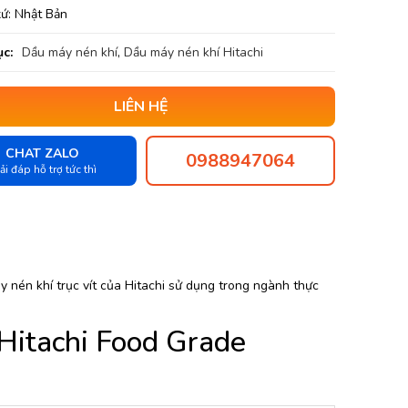
xứ: Nhật Bản
c:
Dầu máy nén khí
,
Dầu máy nén khí Hitachi
LIÊN HỆ
CHAT ZALO
0988947064
ải đáp hỗ trợ tức thì
 nén khí trục vít của Hitachi sử dụng trong ngành thực
Hitachi Food Grade