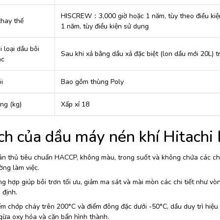
HISCREW：3,000 giờ hoặc 1 năm, tùy theo điều kiệ
thay thế
1 năm, tùy điều kiện sử dụng
 loại dầu bôi
Sau khi xả bằng dầu xả đặc biệt (lon dầu mới 20L) t
ác
i
Bao gồm thùng Poly
ng (kg)
Xấp xỉ 18
ích của dầu máy nén khí Hitach
ân thủ tiêu chuẩn HACCP, không màu, trong suốt và không chứa các ch
ờng làm việc.
g hợp giúp bôi trơn tối ưu, giảm ma sát và mài mòn các chi tiết như vòng 
 định.
m chớp cháy trên 200°C và điểm đông đặc dưới -50°C, dầu duy trì hiệu q
gừa oxy hóa và cặn bẩn hình thành.