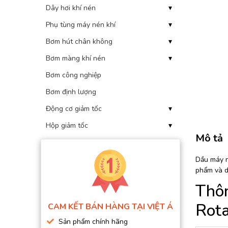
Dây hơi khí nén
▾
BƠM HÚT CHÂN KHÔNG
Phụ tùng máy nén khí
▾
BƠM ĐỊNH LƯỢNG
Bơm hút chân không
▾
MOTOR, HỘP GIẢM TỐC
Bơm màng khí nén
▾
MÁY TẠO KHÍ NITO
Bơm công nghiệp
Bơm định lượng
Động cơ giảm tốc
▾
Hộp giảm tốc
▾
Mô tả
Dầu máy n
phẩm và d
Thôn
Rot
CAM KẾT BÁN HÀNG TẠI VIỆT Á
Sản phẩm chính hãng