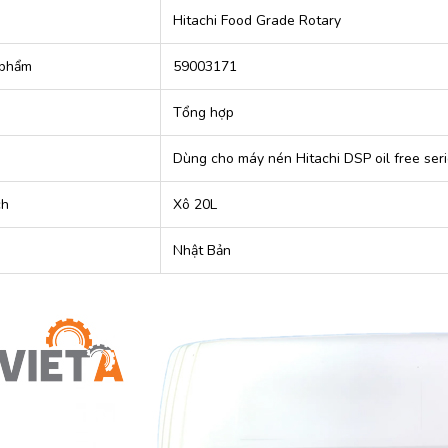
Hitachi Food Grade Rotary
 phẩm
59003171
u
Tổng hợp
Dùng cho máy nén Hitachi DSP oil free ser
ch
Xô 20L
Nhật Bản