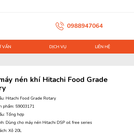
0988947064
Ư VẤN
DỊCH VỤ
LIÊN HỆ
máy nén khí Hitachi Food Grade
ry
ầu: Hitachi Food Grade Rotary
n phẩm: 59003171
ầu: Tổng hợp
nh: Dùng cho máy nén Hitachi DSP oil free series
ách: Xô 20L