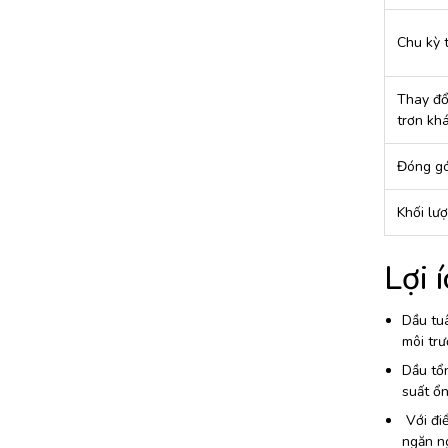
Chu kỳ 
Thay đổi
trơn kh
Đóng gó
Khối lượ
Lợi 
Dầu tu
môi trư
Dầu tổn
suất ổn
Với điể
ngăn n