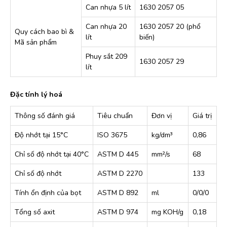
Can nhựa 5 lít
1630 2057 05
Can nhựa 20
1630 2057 20 (phổ
Quy cách bao bì &
lít
biến)
Mã sản phẩm
Phuy sắt 209
1630 2057 29
lít
Đặc tính lý hoá
Thông số đánh giá
Tiêu chuẩn
Đơn vị
Giá trị
Độ nhớt tại 15°C
ISO 3675
kg/dm³
0,86
Chỉ số độ nhớt tại 40°C
ASTM D 445
mm²/s
68
Chỉ số độ nhớt
ASTM D 2270
133
Tính ổn định của bọt
ASTM D 892
ml
0/0/0
Tổng số axit
ASTM D 974
mg KOH/g
0,18