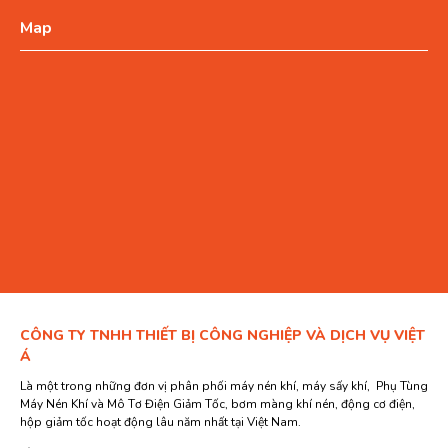
Map
CÔNG TY TNHH THIẾT BỊ CÔNG NGHIỆP VÀ DỊCH VỤ VIỆT
Á
Là một trong những đơn vị phân phối máy nén khí, máy sấy khí, Phụ Tùng
Máy Nén Khí và Mô Tơ Điện Giảm Tốc, bơm màng khí nén, động cơ điện,
hộp giảm tốc hoạt động lâu năm nhất tại Việt Nam.