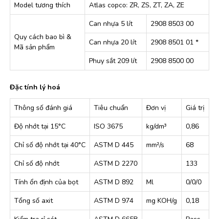
Model tương thích
Atlas copco: ZR, ZS, ZT, ZA, ZE
Can nhựa 5 lít
2908 8503 00
Quy cách bao bì &
Can nhựa 20 lít
2908 8501 01 *
Mã sản phẩm
Phuy sắt 209 lít
2908 8500 00
Đặc tính lý hoá
Thông số đánh giá
Tiêu chuẩn
Đơn vị
Giá trị
Độ nhớt tại 15°C
ISO 3675
kg/dm³
0,86
Chỉ số độ nhớt tại 40°C
ASTM D 445
mm²/s
68
Chỉ số độ nhớt
ASTM D 2270
133
Tính ổn định của bọt
ASTM D 892
Ml
0/0/0
Tổng số axit
ASTM D 974
mg KOH/g
0,18