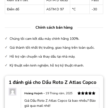
Kiểm tra rỉ sét
ASTM D 665B
Pass
Điểm đổ
ASTM D 97
°C
-30
Chính sách bán hàng
Chúng tôi cam kết dầu máy chính hãng 100%.
Giá thành tốt nhất thị trường, giao hàng trên toàn quốc.
Hỗ trợ vận chuyển và thay dầu tại nhà máy.
Kỹ thuật viên kinh nghiệm, hỗ trợ kỹ thuật nhanh.
1 đánh giá cho
Dầu Roto Z Atlas Copco
Hoàng Huỳnh
–
19 Tháng năm, 2025
Được xếp
Giá Dầu Roto Z Atlas Copco là bao nhiêu? Báo
hạng
5
5
sao
giá qua mail nhé!