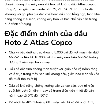
chuyên dùng cho máy nén khí trục vít không dầu Atlasocopco
dòng Z, bao gồm các model ZR, ZS, ZT, ZA, ZE. Roto Z là dầu
khoáng với gói phụ gia đặc chế hoặc dầu gốc tổng hợp, tăng khả
năng chống mài mòn, chống oxy hóa và hạn chế cặn bẩn trong
quá trình sử dụng.
Đặc điểm chính của dầu
Roto Z Atlas Copco
Chu kỳ bảo dưỡng dài, khoảng 8.000 giờ đối với máy nén dưới
55 kW và lên tới 16.000 giờ cho máy nén trên 55 kW, tương
đương 2 năm vận hành máy.
Dầu có đặc tính chống mòn tuyệt vời, giúp bảo vệ bánh răng
và ổ trục trong máy nén khí không dầu, giảm hao mòn và kéo
dài tuổi thọ thiết bị.
Dầu có khả năng chống xuống cấp và tạo cặn, duy trì hiệu
suất bôi trơn ổn định ngay cả trong điều kiện nhiệt độ vận
hành cao từ 0°C đến 50°C.
Độ nhớt tại 40°C khoảng 68 mm²/s với chỉ số độ nhớt 133,