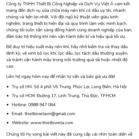
Công ty TNHH Thiết Bị Công Nghiệp và Dịch Vụ Việt Á cam kết
mang đến dịch vụ sửa chữa máy nén khí có dầu uy tín, nhanh
chóng và tiện lợi nhất. Với đội ngũ kỹ thuật viên giàu kinh
nghiệm, trang thiết bị hiện đại và quy trình làm việc minh bạch,
chúng tôi luôn sẵn sàng đồng hành cùng doanh nghiệp của bạn,
đảm bảo hệ thống khí nén vận hành bền bỉ và hiệu quả tối ưu.
Để duy trì hiệu suất máy nén khí, hãy nhớ kiểm tra và thay dầu
định kỳ, vệ sinh bộ lọc khí, lọc dầu, lọc tách dầu thường xuyên,
và tránh vận hành máy trong môi trường quá tải hoặc nhiệt độ
cao.
Liên hệ ngay hôm nay để nhận tư vấn và báo giá ưu đãi!
Trụ sở HN: Số 4 phố Võ Trung, Phúc Lợi, Long Biên, Hà Nội
Trụ sở HCM: Đường 17, Linh Trung, Thủ Đức, TP.HCM
Hotline: 0988 947 064
Email: thietbivietavn@gmail.com
Website: www.thietbivieta.com
Chúng tôi hy vọng bài viết này đã cung cấp cái nhìn toàn diện về