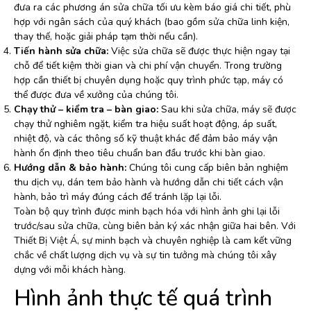
đưa ra các phương án sửa chữa tối ưu kèm báo giá chi tiết, phù
hợp với ngân sách của quý khách (bao gồm sửa chữa linh kiện,
thay thế, hoặc giải pháp tạm thời nếu cần).
Tiến hành sửa chữa:
Việc sửa chữa sẽ được thực hiện ngay tại
chỗ để tiết kiệm thời gian và chi phí vận chuyển. Trong trường
hợp cần thiết bị chuyên dụng hoặc quy trình phức tạp, máy có
thể được đưa về xưởng của chúng tôi.
Chạy thử – kiểm tra – bàn giao:
Sau khi sửa chữa, máy sẽ được
chạy thử nghiêm ngặt, kiểm tra hiệu suất hoạt động, áp suất,
nhiệt độ, và các thông số kỹ thuật khác để đảm bảo máy vận
hành ổn định theo tiêu chuẩn ban đầu trước khi bàn giao.
Hướng dẫn & bảo hành:
Chúng tôi cung cấp biên bản nghiệm
thu dịch vụ, dán tem bảo hành và hướng dẫn chi tiết cách vận
hành, bảo trì máy đúng cách để tránh lặp lại lỗi.
Toàn bộ quy trình được minh bạch hóa với hình ảnh ghi lại lỗi
trước/sau sửa chữa, cùng biên bản ký xác nhận giữa hai bên. Với
Thiết Bị Việt Á, sự minh bạch và chuyên nghiệp là cam kết vững
chắc về chất lượng dịch vụ và sự tin tưởng mà chúng tôi xây
dựng với mỗi khách hàng.
Hình ảnh thực tế quá trình