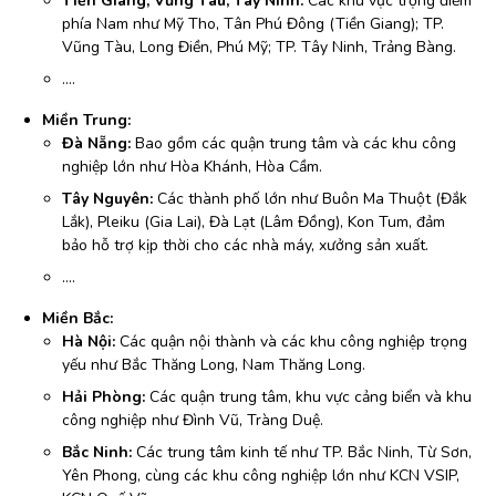
Tiền Giang, Vũng Tàu, Tây Ninh:
Các khu vực trọng điểm
phía Nam như Mỹ Tho, Tân Phú Đông (Tiền Giang); TP.
Vũng Tàu, Long Điền, Phú Mỹ; TP. Tây Ninh, Trảng Bàng.
….
Miền Trung:
Đà Nẵng:
Bao gồm các quận trung tâm và các khu công
nghiệp lớn như Hòa Khánh, Hòa Cầm.
Tây Nguyên:
Các thành phố lớn như Buôn Ma Thuột (Đắk
Lắk), Pleiku (Gia Lai), Đà Lạt (Lâm Đồng), Kon Tum, đảm
bảo hỗ trợ kịp thời cho các nhà máy, xưởng sản xuất.
….
Miền Bắc:
Hà Nội:
Các quận nội thành và các khu công nghiệp trọng
yếu như Bắc Thăng Long, Nam Thăng Long.
Hải Phòng:
Các quận trung tâm, khu vực cảng biển và khu
công nghiệp như Đình Vũ, Tràng Duệ.
Bắc Ninh:
Các trung tâm kinh tế như TP. Bắc Ninh, Từ Sơn,
Yên Phong, cùng các khu công nghiệp lớn như KCN VSIP,