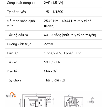
Công suất động cơ
2HP (1.5kW)
Tỷ số truyền
1/5 ~ 1/1800
Mô-men xoắn định
25.49 Nm – 49.44 Nm (tùy tỷ số
mức
truyền)
Tốc độ đầu ra
40 – 3 vòng/phút (tùy tỷ số truyền)
Đường kính trục
22mm
Điện áp
1 pha/220V, 3 pha/380V
Tần số
50Hz/60Hz
Kiểu lắp
Chân đế
Tùy chọn
Thắng điện từ