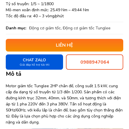
Tỷ số truyền: 1/5 ~ 1/1800
Mô-men xoắn định mức: 25.49 Nm – 49.44 Nm
Tốc độ đầu ra: 40 – 3 vòng/phút
Danh mục:
Động cơ giảm tốc
,
Động cơ giảm tốc Tunglee
LIÊN HỆ
CHAT ZALO
0988947064
Giải đáp hỗ trợ tức thì
Mô tả
Motor giảm tốc Tunglee 2HP chân đế, công suất 1.5 kW, cung
cấp đa dạng tỷ số truyền từ 1/3 đến 1/200. Sản phẩm có các
đường kính trục 32mm, 40mm, và 50mm, và tương thích với điện
áp từ 1 pha 220V đến 3 pha 380V. Tần số hoạt động là
50Hz/60Hz, với kiểu lắp là chân đế, bao gồm tùy chọn thắng điện
từ. Đây là lựa chọn phù hợp cho các ứng dụng công nghiệp
nặng và dân dụng.