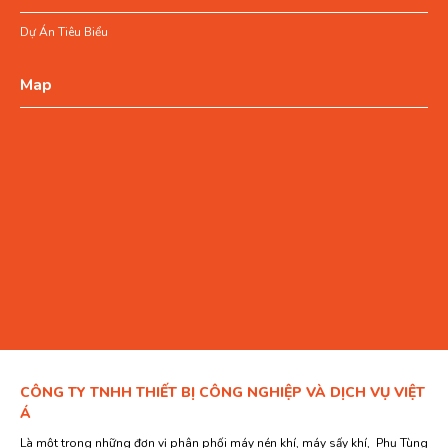
Dự Án Tiêu Biểu
Map
CÔNG TY TNHH THIẾT BỊ CÔNG NGHIỆP VÀ DỊCH VỤ VIỆT
Á
Là một trong những đơn vị phân phối máy nén khí, máy sấy khí, Phụ Tùng