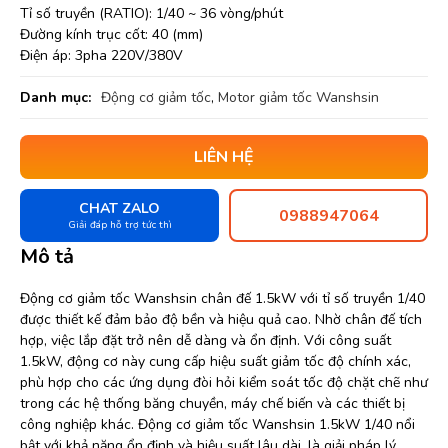
Tỉ số truyền (RATIO): 1/40 ~ 36 vòng/phút
Đường kính trục cốt: 40 (mm)
Điện áp: 3pha 220V/380V
Danh mục:
Động cơ giảm tốc
,
Motor giảm tốc Wanshsin
LIÊN HỆ
CHAT ZALO
0988947064
Giải đáp hỗ trợ tức thì
Mô tả
Động cơ giảm tốc Wanshsin chân đế 1.5kW với tỉ số truyền 1/40
được thiết kế đảm bảo độ bền và hiệu quả cao. Nhờ chân đế tích
hợp, việc lắp đặt trở nên dễ dàng và ổn định. Với công suất
1.5kW, động cơ này cung cấp hiệu suất giảm tốc độ chính xác,
phù hợp cho các ứng dụng đòi hỏi kiểm soát tốc độ chặt chẽ như
trong các hệ thống băng chuyền, máy chế biến và các thiết bị
công nghiệp khác. Động cơ giảm tốc Wanshsin 1.5kW 1/40 nổi
bật với khả năng ổn định và hiệu suất lâu dài, là giải pháp lý