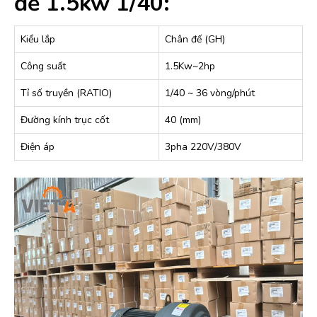
đế 1.5kw 1/40:
Kiểu lắp
Chân đế (GH)
Công suất
1.5Kw~2hp
Tỉ số truyền (RATIO)
1/40 ~ 36 vòng/phút
Đường kính trục cốt
40 (mm)
Điện áp
3pha 220V/380V