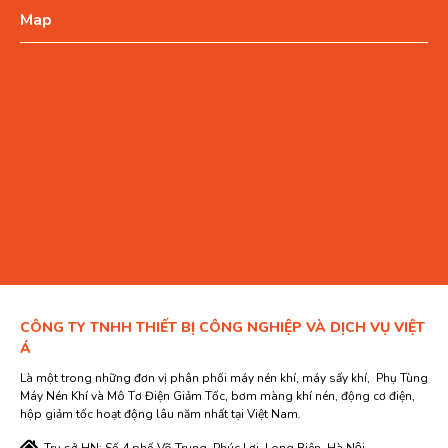
Map
CÔNG TY TNHH THIẾT BỊ CÔNG NGHIỆP VÀ DỊCH VỤ VIỆT
Á
Là một trong những đơn vị phân phối máy nén khí, máy sấy khí, Phụ Tùng
Máy Nén Khí và Mô Tơ Điện Giảm Tốc, bơm màng khí nén, động cơ điện,
hộp giảm tốc hoạt động lâu năm nhất tại Việt Nam.
Trụ sở HN: Số 4 phố Võ Trung, Phúc Lợi, Long Biên, Hà Nội