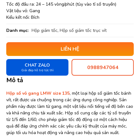
Tốc độ đầu ra: 24 – 145 vòng/phút (tùy vào tỉ số truyền)
Vật liệu vỏ: Gang
Kiểu kết nối: Bích
Danh mục:
Hộp giảm tốc
,
Hộp số giảm tốc trục vít
LIÊN HỆ
CHAT ZALO
0988947064
Giải đáp hỗ trợ tức thì
Mô tả
Hộp số vỏ gang LMW size 135
, một loại hộp số giảm tốc bánh
vít, rất được ưa chuộng trong các ứng dụng công nghiệp. Sản
phẩm này được làm từ gang, một vật liệu nổi tiếng về độ bền cao
và khả năng chịu tải xuất sắc. Hộp số cung cấp các tỷ số truyền
từ 1/5 đến 1/60, cho phép giảm tốc độ động cơ một cách hiệu
quả để đáp ứng chính xác các yêu cầu kỹ thuật của máy móc,
giúp tối ưu hóa hoạt động và nâng cao hiệu quả sản xuất.