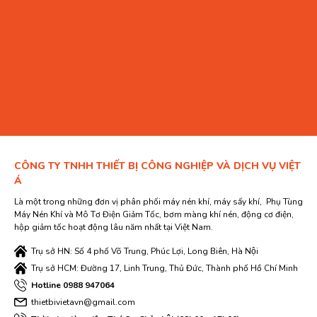
CÔNG TY TNHH THIẾT BỊ CÔNG NGHIỆP VÀ DỊCH VỤ VIỆT
Á
Là một trong những đơn vị phân phối máy nén khí, máy sấy khí, Phụ Tùng
Máy Nén Khí và Mô Tơ Điện Giảm Tốc, bơm màng khí nén, động cơ điện,
hộp giảm tốc hoạt động lâu năm nhất tại Việt Nam.
Trụ sở HN: Số 4 phố Võ Trung, Phúc Lợi, Long Biên, Hà Nội
Trụ sở HCM: Đường 17, Linh Trung, Thủ Đức, Thành phố Hồ Chí Minh
Hotline 0988 947064
thietbivietavn@gmail.com