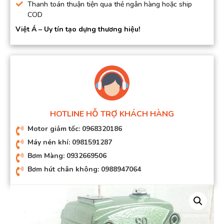
Thanh toán thuận tiện qua thẻ ngân hàng hoặc ship
COD
Việt Á – Uy tín tạo dựng thương hiệu!
HOTLINE HỖ TRỢ KHÁCH HÀNG
Motor giảm tốc: 0968320186
Máy nén khí: 0981591287
Bơm Màng: 0932669506
Bơm hút chân không: 0988947064