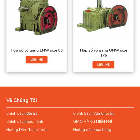
Hộp số vỏ gang LMW size 80
Hộp số vỏ gang UMW size
175
LIÊN HỆ
LIÊN HỆ
Về Chúng Tôi
Chính sách đổi trả
Chính Sách Vận Chuyển
Chính sách bảo hành
GIAO HÀNG MIỄN PHÍ
Hướng Dẫn Thanh Toán
Hướng dẫn mua hàng