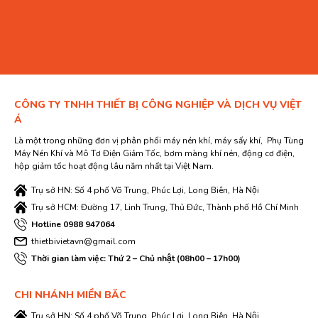
CÔNG TY TNHH THIẾT BỊ CÔNG NGHIỆP VÀ DỊCH VỤ VIỆT
Á
Là một trong những đơn vị phân phối máy nén khí, máy sấy khí, Phụ Tùng
Máy Nén Khí và Mô Tơ Điện Giảm Tốc, bơm màng khí nén, động cơ điện,
hộp giảm tốc hoạt động lâu năm nhất tại Việt Nam.
Trụ sở HN: Số 4 phố Võ Trung, Phúc Lợi, Long Biên, Hà Nội
Trụ sở HCM: Đường 17, Linh Trung, Thủ Đức, Thành phố Hồ Chí Minh
Hotline 0988 947064
thietbivietavn@gmail.com
Thời gian làm việc: Thứ 2 – Chủ nhật (08h00 – 17h00)
CHI NHÁNH MIỀN BĂC
Trụ sở HN: Số 4 phố Võ Trung, Phúc Lợi, Long Biên, Hà Nội