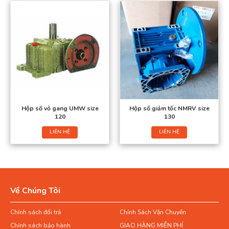
Hộp số vỏ gang UMW size
Hộp số giảm tốc NMRV size
120
130
LIÊN HỆ
LIÊN HỆ
Về Chúng Tôi
Chính sách đổi trả
Chính Sách Vận Chuyển
Chính sách bảo hành
GIAO HÀNG MIỄN PHÍ