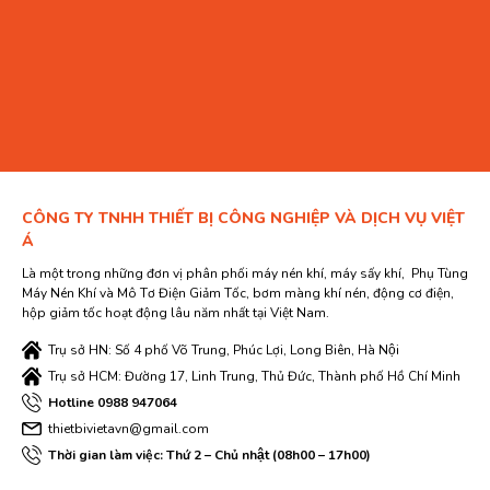
CÔNG TY TNHH THIẾT BỊ CÔNG NGHIỆP VÀ DỊCH VỤ VIỆT
Á
Là một trong những đơn vị phân phối máy nén khí, máy sấy khí, Phụ Tùng
Máy Nén Khí và Mô Tơ Điện Giảm Tốc, bơm màng khí nén, động cơ điện,
hộp giảm tốc hoạt động lâu năm nhất tại Việt Nam.
Trụ sở HN: Số 4 phố Võ Trung, Phúc Lợi, Long Biên, Hà Nội
Trụ sở HCM: Đường 17, Linh Trung, Thủ Đức, Thành phố Hồ Chí Minh
Hotline 0988 947064
thietbivietavn@gmail.com
Thời gian làm việc: Thứ 2 – Chủ nhật (08h00 – 17h00)