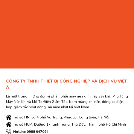
CÔNG TY TNHH THIẾT BỊ CÔNG NGHIỆP VÀ DỊCH VỤ VIỆT
Á
Là một trong những đơn vị phân phối máy nén khí, máy sấy khí, Phụ Tùng
Máy Nén Khí và Mô Tơ Điện Giảm Tốc, bơm màng khí nén, động cơ điện,
hộp giảm tốc hoạt động lâu năm nhất tại Việt Nam.
Trụ sở HN: Số 4 phố Võ Trung, Phúc Lợi, Long Biên, Hà Nội
Trụ sở HCM: Đường 17, Linh Trung, Thủ Đức, Thành phố Hồ Chí Minh
Hotline 0988 947064