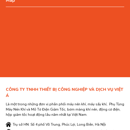
Map
CÔNG TY TNHH THIẾT BỊ CÔNG NGHIỆP VÀ DỊCH VỤ VIỆT
Á
Là một trong những đơn vị phân phối máy nén khí, máy sấy khí, Phụ Tùng
Máy Nén Khí và Mô Tơ Điện Giảm Tốc, bơm màng khí nén, động cơ điện,
hộp giảm tốc hoạt động lâu năm nhất tại Việt Nam.
Trụ sở HN: Số 4 phố Võ Trung, Phúc Lợi, Long Biên, Hà Nội