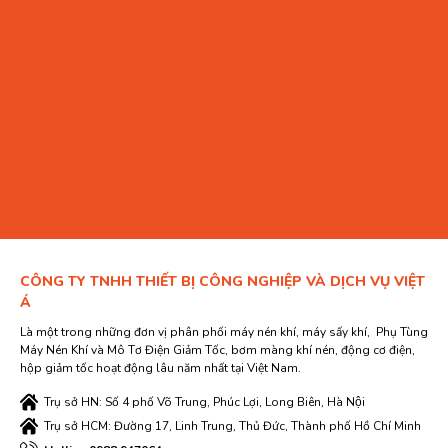
CÔNG TY TNHH THIẾT BỊ CÔNG NGHIỆP VÀ DỊCH VỤ VIỆT
Á
Là một trong những đơn vị phân phối máy nén khí, máy sấy khí, Phụ Tùng
Máy Nén Khí và Mô Tơ Điện Giảm Tốc, bơm màng khí nén, động cơ điện,
hộp giảm tốc hoạt động lâu năm nhất tại Việt Nam.
Trụ sở HN: Số 4 phố Võ Trung, Phúc Lợi, Long Biên, Hà Nội
Trụ sở HCM: Đường 17, Linh Trung, Thủ Đức, Thành phố Hồ Chí Minh