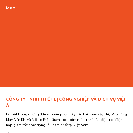
Map
CÔNG TY TNHH THIẾT BỊ CÔNG NGHIỆP VÀ DỊCH VỤ VIỆT
Á
Là một trong những đơn vị phân phối máy nén khí, máy sấy khí, Phụ Tùng
Máy Nén Khí và Mô Tơ Điện Giảm Tốc, bơm màng khí nén, động cơ điện,
hộp giảm tốc hoạt động lâu năm nhất tại Việt Nam.