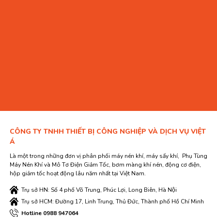
CÔNG TY TNHH THIẾT BỊ CÔNG NGHIỆP VÀ DỊCH VỤ VIỆT
Á
Là một trong những đơn vị phân phối máy nén khí, máy sấy khí, Phụ Tùng
Máy Nén Khí và Mô Tơ Điện Giảm Tốc, bơm màng khí nén, động cơ điện,
hộp giảm tốc hoạt động lâu năm nhất tại Việt Nam.
Trụ sở HN: Số 4 phố Võ Trung, Phúc Lợi, Long Biên, Hà Nội
Trụ sở HCM: Đường 17, Linh Trung, Thủ Đức, Thành phố Hồ Chí Minh
Hotline 0988 947064