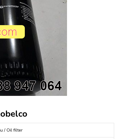
Kobelco
 / Oil filter