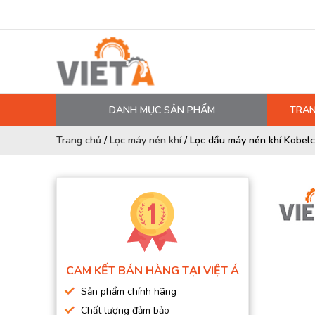
DANH MỤC SẢN PHẨM
TRAN
MÁY NÉN KHÍ
Trang chủ
/
Lọc máy nén khí
/
Lọc dầu máy nén khí Kobel
PHỤ TÙNG MÁY NÉN KHÍ
LỌC MÁY NÉN KHÍ
DẦU MÁY NÉN KHÍ
DÂY HƠI, ỐNG HƠI
MÁY SẤY KHÍ
CAM KẾT BÁN HÀNG TẠI VIỆT Á
BÌNH CHỨA KHÍ NÉN
Sản phẩm chính hãng
BƠM MÀNG KHÍ NÉN
Chất lượng đảm bảo