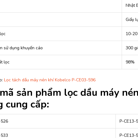
Nhật 
Giấy l
lọc
10-20
an sử dụng khuyến cáo
300 gi
t lọc
98%
o:
Lọc tách dầu máy nén khí Kobelco P-CE03-596
mã sản phẩm lọc dầu máy nén
 cung cấp:
-526
P-CE13-
-533
P-CE13-