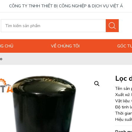
CÔNG TY TNHH THIẾT BỊ CÔNG NGHIỆP & DỊCH VỤ VIỆT Á
G CHỦ
VỀ CHÚNG TÔI
GÓC T
co
Lọc 
Tên sản p
Xuất xứ:
Vật liệu:
Độ tinh l
Thời gia
Hiệu suấ
Danh mụ