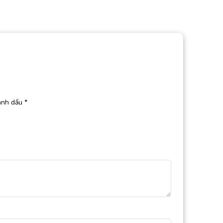
ánh dấu
*