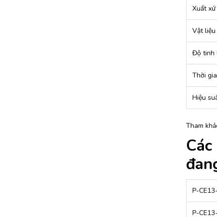
Xuất xứ
Vật liệu
Độ tinh 
Thời gi
Hiệu suấ
Tham khả
Các 
đang
P-CE13
P-CE13