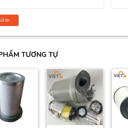
PHẨM TƯƠNG TỰ
Sản phẩm đạt tiêu
chuẩn chất lượng
cao.
Hàng có sẵn trong
kho
Giá thành tốt nhất thị
trường.
Đặt mua thuận tiện –
Giao hàng toàn quốc