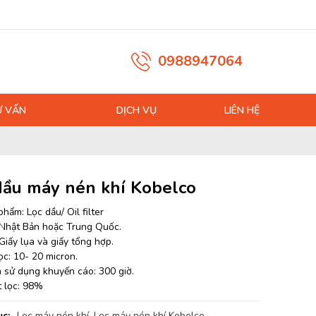
0988947064
Ư VẤN
DỊCH VỤ
LIÊN HỆ
dầu máy nén khí Kobelco
hẩm: Lọc dầu/ Oil filter
 Nhật Bản hoặc Trung Quốc.
 Giấy lụa và giấy tổng hợp.
ọc: 10- 20 micron.
n sử dụng khuyến cáo: 300 giờ.
t lọc: 98%
c:
Lọc máy nén khí
,
Lọc máy nén khí Kobelco