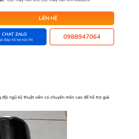
LIÊN HỆ
CHAT ZALO
0988947064
ải đáp hỗ trợ tức thì
đội ngũ kỹ thuật viên có chuyên môn cao để hỗ trợ giải