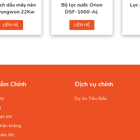
ách dầu máy nén
Bộ lọc nước Orion
Lọc 
Kyungwon 22Kw
DSF-1000-AL
LIÊN HỆ
LIÊN HỆ
ẩm Chính
Dịch vụ chính
hí
Dự Án Tiêu Biểu
g
én khí
chân không
iảm tốc