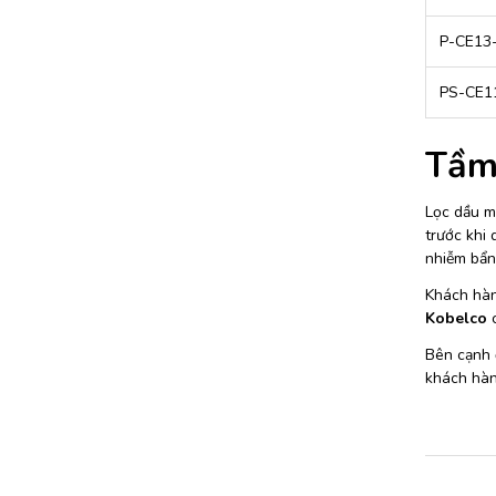
P-CE13
PS-CE1
Tầm 
Lọc dầu má
trước khi
nhiễm bẩn 
Khách hàn
Kobelco
c
Bên cạnh đ
khách hàng