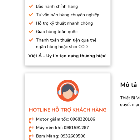
BƠM HÚT CHÂN KHÔNG
Bảo hành chính hãng
Tư vấn bán hàng chuyên nghiệp
BƠM ĐỊNH LƯỢNG
Hỗ trợ kỹ thuật nhanh chóng
MOTOR, HỘP GIẢM TỐC
Giao hàng toàn quốc
MÁY TẠO KHÍ NITO
Thanh toán thuận tiện qua thẻ
ngân hàng hoặc ship COD
Việt Á – Uy tín tạo dựng thương hiệu!
Mô tả
Thiết Bị 
quyết mọi
HOTLINE HỖ TRỢ KHÁCH HÀNG
Motor giảm tốc: 0968320186
Máy nén khí: 0981591287
Bơm Màng: 0932669506