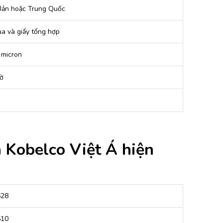
Bản hoặc Trung Quốc
ụa và giấy tổng hợp
 micron
ờ
 Kobelco Việt Á hiện
528
510