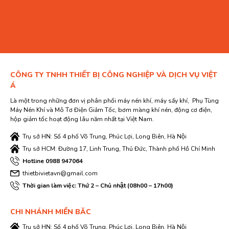
CÔNG TY TNHH THIẾT BỊ CÔNG NGHIỆP VÀ DỊCH VỤ VIỆT
Á
Là một trong những đơn vị phân phối máy nén khí, máy sấy khí, Phụ Tùng
Máy Nén Khí và Mô Tơ Điện Giảm Tốc, bơm màng khí nén, động cơ điện,
hộp giảm tốc hoạt động lâu năm nhất tại Việt Nam.
Trụ sở HN: Số 4 phố Võ Trung, Phúc Lợi, Long Biên, Hà Nội
Trụ sở HCM: Đường 17, Linh Trung, Thủ Đức, Thành phố Hồ Chí Minh
Hotline 0988 947064
thietbivietavn@gmail.com
Thời gian làm việc: Thứ 2 – Chủ nhật (08h00 – 17h00)
CHI NHÁNH MIỀN BĂC
Trụ sở HN: Số 4 phố Võ Trung, Phúc Lợi, Long Biên, Hà Nội