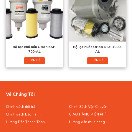
Bộ lọc khử mùi Orion KSF-
Bộ lọc nước Orion DSF-1000-
700-AL
AL
LIÊN HỆ
LIÊN HỆ
Về Chúng Tôi
Chính sách đổi trả
Chính Sách Vận Chuyển
Chính sách bảo hành
GIAO HÀNG MIỄN PHÍ
Hướng Dẫn Thanh Toán
Hướng dẫn mua hàng