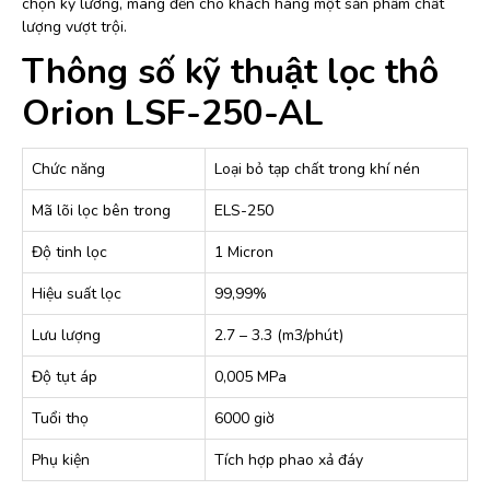
chọn kỹ lưỡng, mang đến cho khách hàng một sản phẩm chất
lượng vượt trội.
Thông số kỹ thuật lọc thô
Orion LSF-250-AL
Chức năng
Loại bỏ tạp chất trong khí nén
Mã lõi lọc bên trong
ELS-250
Độ tinh lọc
1 Micron
Hiệu suất lọc
99,99%
Lưu lượng
2.7 – 3.3 (m3/phút)
Độ tụt áp
0,005 MPa
Tuổi thọ
6000 giờ
Phụ kiện
Tích hợp phao xả đáy