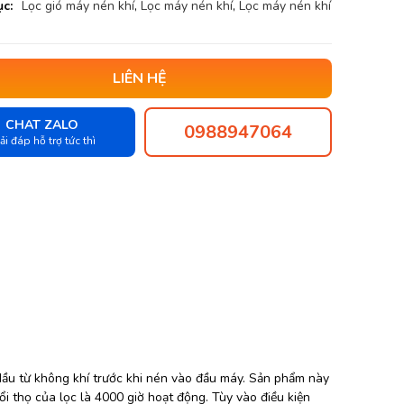
c:
Lọc gió máy nén khí
,
Lọc máy nén khí
,
Lọc máy nén khí
LIÊN HỆ
CHAT ZALO
0988947064
ải đáp hỗ trợ tức thì
i dầu từ không khí trước khi nén vào đầu máy. Sản phẩm này
ổi thọ của lọc là 4000 giờ hoạt động. Tùy vào điều kiện