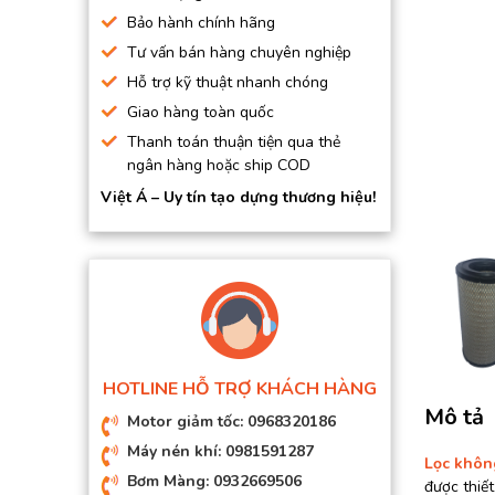
BƠM HÚT CHÂN KHÔNG
Bảo hành chính hãng
Tư vấn bán hàng chuyên nghiệp
BƠM ĐỊNH LƯỢNG
Hỗ trợ kỹ thuật nhanh chóng
MOTOR, HỘP GIẢM TỐC
Giao hàng toàn quốc
MÁY TẠO KHÍ NITO
Thanh toán thuận tiện qua thẻ
ngân hàng hoặc ship COD
Việt Á – Uy tín tạo dựng thương hiệu!
HOTLINE HỖ TRỢ KHÁCH HÀNG
Mô tả
Motor giảm tốc: 0968320186
Máy nén khí: 0981591287
Lọc khôn
Bơm Màng: 0932669506
được thiết