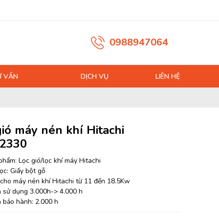
0988947064
Ư VẤN
DỊCH VỤ
LIÊN HỆ
gió máy nén khí Hitachi
2330
phẩm: Lọc gió/lọc khí máy Hitachi
lọc: Giấy bột gỗ
cho máy nén khí Hitachi từ 11 đến 18.5Kw
n sử dụng 3.000h-> 4.000 h
n bảo hành: 2.000 h