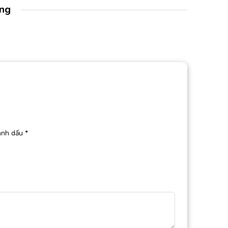
àng
ánh dấu
*