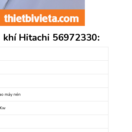
 khí Hitachi 56972330:
vào máy nén
5Kw