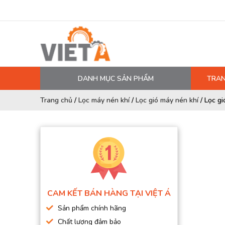
DANH MỤC SẢN PHẨM
TRAN
MÁY NÉN KHÍ
Trang chủ
/
Lọc máy nén khí
/
Lọc gió máy nén khí
/
Lọc gi
PHỤ TÙNG MÁY NÉN KHÍ
LỌC MÁY NÉN KHÍ
DẦU MÁY NÉN KHÍ
DÂY HƠI, ỐNG HƠI
MÁY SẤY KHÍ
CAM KẾT BÁN HÀNG TẠI VIỆT Á
BÌNH CHỨA KHÍ NÉN
Sản phẩm chính hãng
BƠM MÀNG KHÍ NÉN
Chất lượng đảm bảo