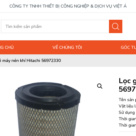
CÔNG TY TNHH THIẾT BỊ CÔNG NGHIỆP & DỊCH VỤ VIỆT Á
G CHỦ
VỀ CHÚNG TÔI
GÓC T
ó máy nén khí Hitachi 56972330
Lọc 
5697
Tên sản 
Vật liệu 
Sử dụng 
Thời gia
Thời gia